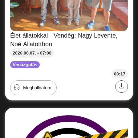
Élet állatokkal - Vendég: Nagy Levente,
Noé Állatotthon
2026.08.07. - 07:00
témázgatás
00:17
Meghallgatom