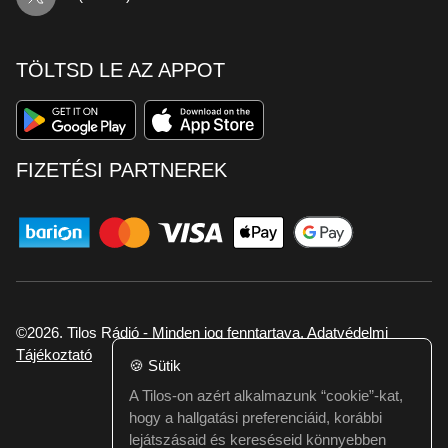
TÖLTSD LE AZ APPOT
FIZETÉSI PARTNEREK
©2026. Tilos Rádió - Minden jog fenntartava.
Adatvédelmi
Tájékoztató
🍪
Sütik
A Tilos-on azért alkalmazunk “cookie”-kat,
Ha hibát találtál vagy kérdésed van itt jelezd:
hogy a hallgatási preferenciáid, korábbi
webmester@tilos.hu
lejátszásaid és kereséseid könnyebben