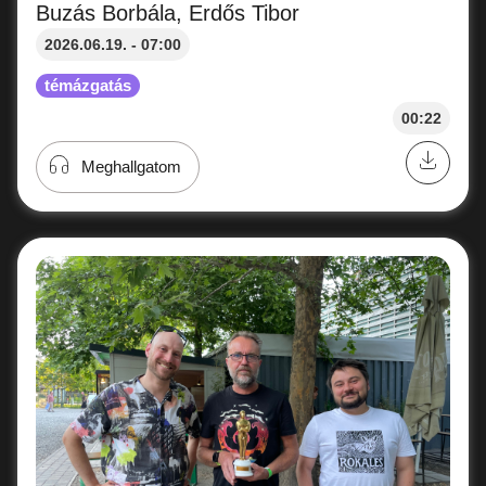
Buzás Borbála, Erdős Tibor
2026.06.19. - 07:00
témázgatás
00:22
Meghallgatom