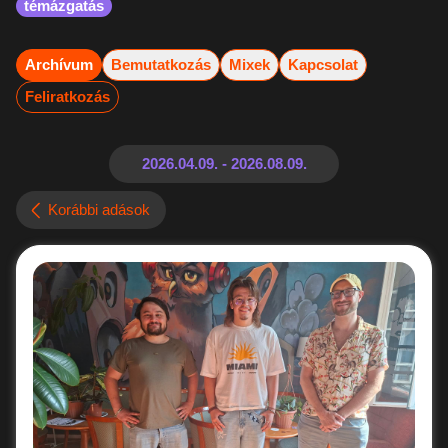
témázgatás
Archívum
Bemutatkozás
Mixek
Kapcsolat
Feliratkozás
Korábbi adások