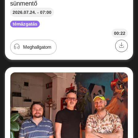
sünmentő
2026.07.24. - 07:00
témázgatás
00:22
Meghallgatom