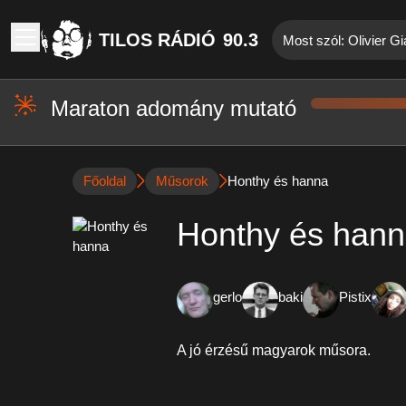
TILOS RÁDIÓ
90.3
Most szól: Olivier G
Maraton adomány mutató
Főoldal
Műsorok
Honthy és hanna
Honthy és han
gerlo
baki
Pistix
A jó érzésű magyarok műsora.