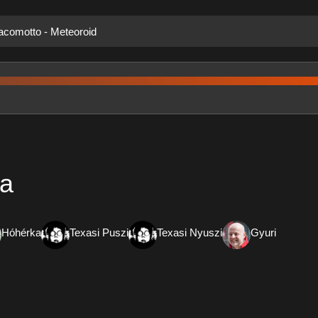
iacomotto - Meteoroid
na
Hóhérka
Texasi Puszi
Texasi Nyuszi
Gyuri