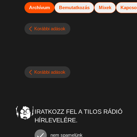
Archívum
Bemutatkozás
Mixek
Kapcso
Korábbi adások
Korábbi adások
IRATKOZZ FEL A TILOS RÁDIÓ
HÍRLEVELÉRE.
nem spamelünk