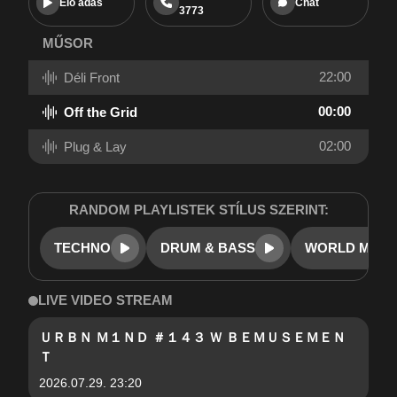
Élő adás
Chat
3773
MŰSOR
22:00
Déli Front
00:00
Off the Grid
02:00
Plug & Lay
RANDOM PLAYLISTEK STÍLUS SZERINT:
TECHNO
DRUM & BASS
WORLD MUSI
LIVE VIDEO STREAM
ＵＲＢＮ Ｍ１ＮＤ ＃１４３ Ｗ ＢＥＭＵＳＥＭＥＮ
Ｔ
2026.07.29. 23:20