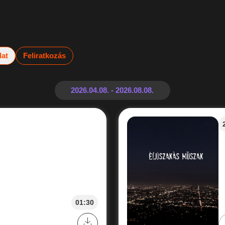
lat
Feliratkozás
01:30