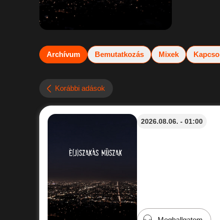
Archívum
Bemutatkozás
Mixek
Kapcso
Korábbi adások
2026.08.06. - 01:00
Meghallgatom