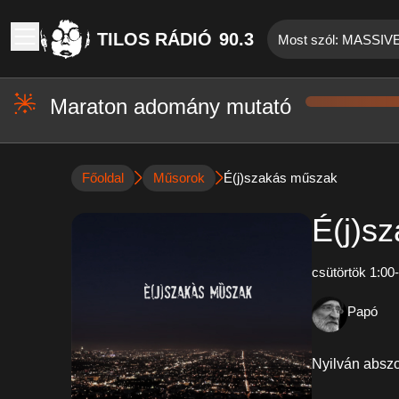
TILOS RÁDIÓ
90.3
Most szól: MASSI
Maraton adomány mutató
Főoldal
Műsorok
É(j)szakás műszak
É(j)s
csütörtök 1:00
Papó
Nyilván abszo