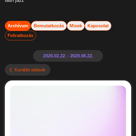
latin jazz
Archívum
Bemutatkozás
Mixek
Kapcsolat
Feliratkozás
Korábbi adások