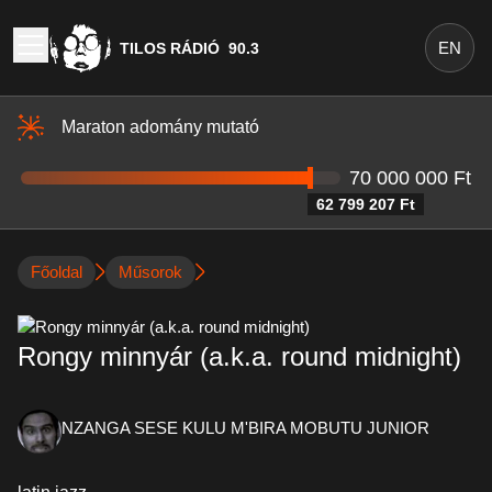
EN
TILOS RÁDIÓ
90.3
Maraton adomány mutató
70 000 000 Ft
62 799 207 Ft
Főoldal
Műsorok
Rongy minnyár (a.k.a. round midnight)
NZANGA SESE KULU M'BIRA MOBUTU JUNIOR