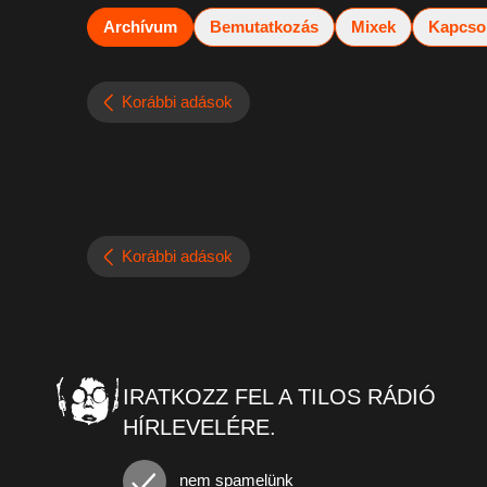
Archívum
Bemutatkozás
Mixek
Kapcso
Korábbi adások
Korábbi adások
IRATKOZZ FEL A TILOS RÁDIÓ
HÍRLEVELÉRE.
nem spamelünk