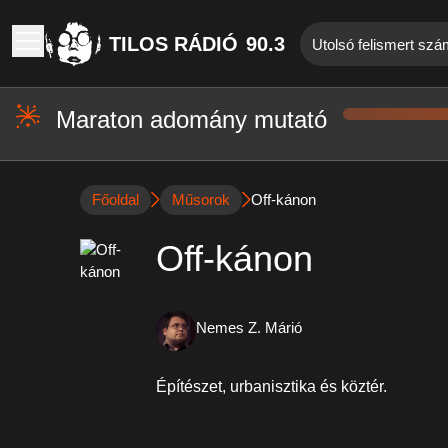
TILOS RÁDIÓ
90.3
Utolsó felismert szá
Maraton adomány mutató
Főoldal
Műsorok
Off-kánon
Off-kánon
Nemes Z. Márió
Építészet, urbanisztika és köztér.