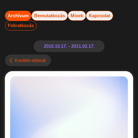
Archívum
Bemutatkozás
Mixek
Kapcsolat
Feliratkozás
Korábbi adások