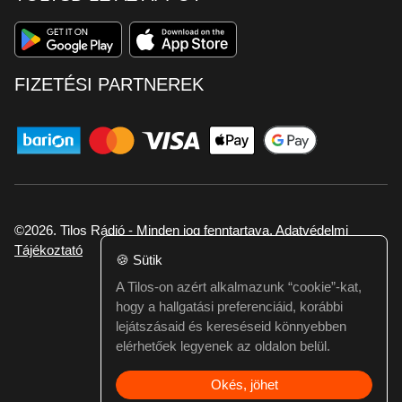
FIZETÉSI PARTNEREK
©2026. Tilos Rádió - Minden jog fenntartava.
Adatvédelmi
Tájékoztató
🍪
Sütik
A Tilos-on azért alkalmazunk “cookie”-kat,
Ha hibát találtál vagy kérdésed van itt jelezd:
hogy a hallgatási preferenciáid, korábbi
webmester@tilos.hu
lejátszásaid és kereséseid könnyebben
elérhetőek legyenek az oldalon belül.
Okés, jöhet