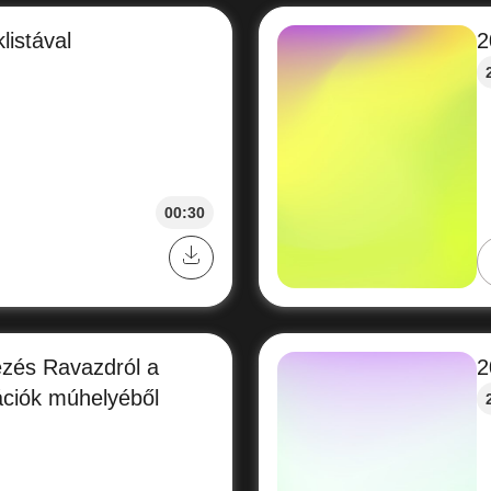
listával
2
00:30
kezés Ravazdról a
2
ációk múhelyéből