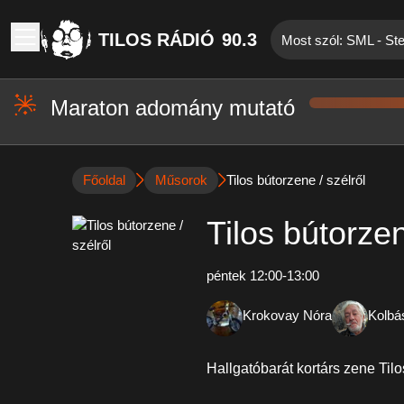
TILOS RÁDIÓ
90.3
Most szól: SML - Ste
Maraton adomány mutató
Főoldal
Műsorok
Tilos bútorzene / szélről
Tilos bútorzen
péntek 12:00-13:00
Krokovay Nóra
Kolbá
Hallgatóbarát kortárs zene Til