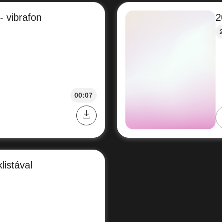
 vibrafon
2
00:07
listával