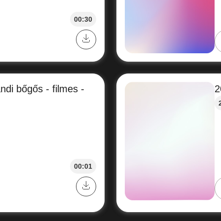
00:30
di bőgős - filmes -
2
00:01