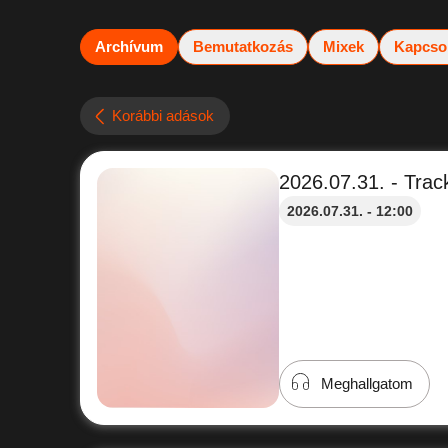
Archívum
Bemutatkozás
Mixek
Kapcso
Korábbi adások
2026.07.31. - Track
2026.07.31. - 12:00
Meghallgatom