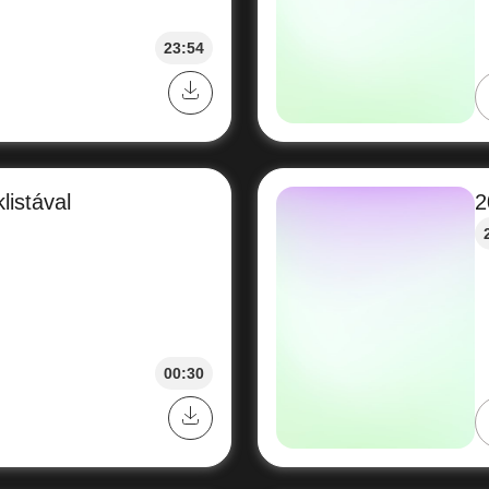
23:54
listával
2
00:30