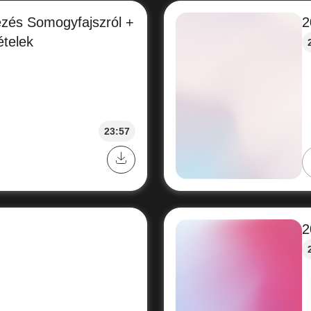
kezés Somogyfajszról +
2
ételek
23:57
2