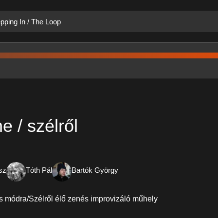
pping In / The Loop
e / szélről
sz
Tóth Pál
Bartók György
os módra/Szélről élő zenés improvizáló műhely