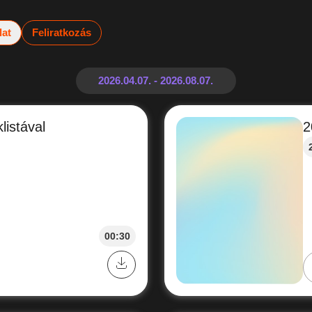
lat
Feliratkozás
listával
2
00:30