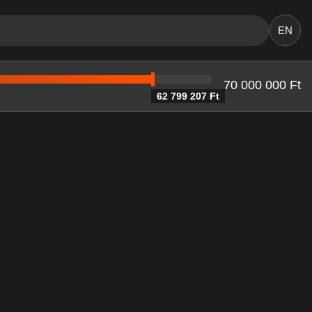
EN
70 000 000 Ft
62 799 207 Ft