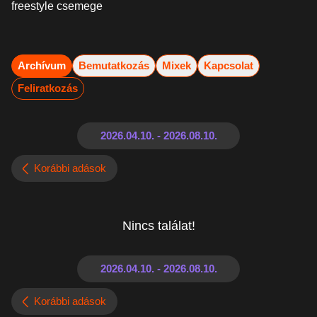
freestyle csemege
Archívum
Bemutatkozás
Mixek
Kapcsolat
Feliratkozás
Korábbi adások
Nincs találat!
Korábbi adások