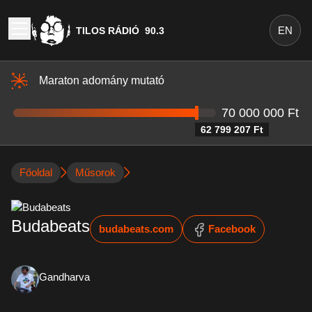
EN
TILOS RÁDIÓ
90.3
Maraton adomány mutató
70 000 000 Ft
62 799 207 Ft
Főoldal
Műsorok
Budabeats
budabeats.com
Facebook
Gandharva