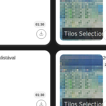
01:30
listával
2
01:30