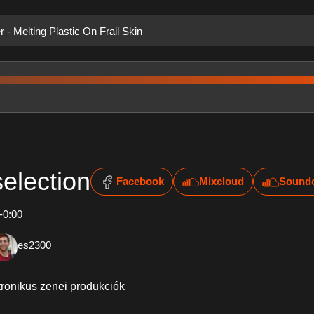
 - Melting Plastic On Frail Skin
selection
Facebook
Mixcloud
Sound
-0:00
es2300
ktronikus zenei produkciók