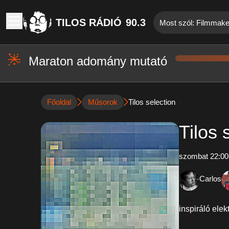
TILOS RÁDIÓ
90.3
Most szól: Filmmaker
Maraton adomány mutató
Főoldal
Műsorok
Tilos selection
Tilos 
szombat 22:00
Carlos
inspiráló ele