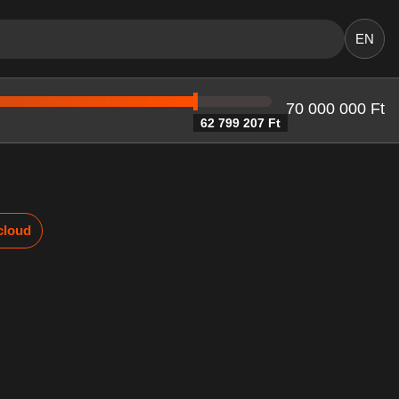
EN
70 000 000 Ft
62 799 207 Ft
cloud