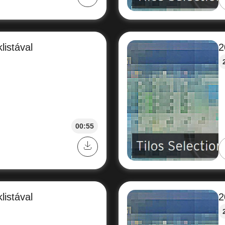
listával
2
00:55
listával
2