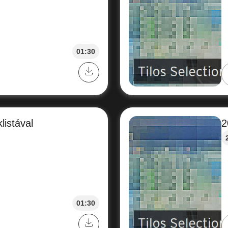
01:30
listával
2
01:30