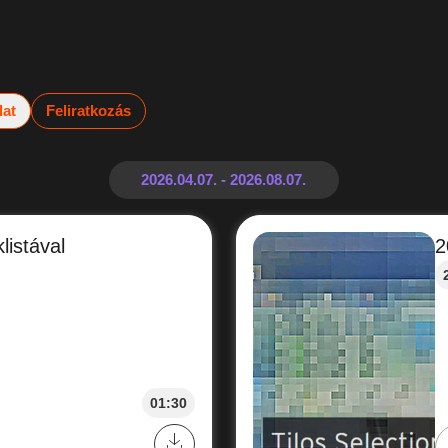
lat
Feliratkozás
listával
2
01:30