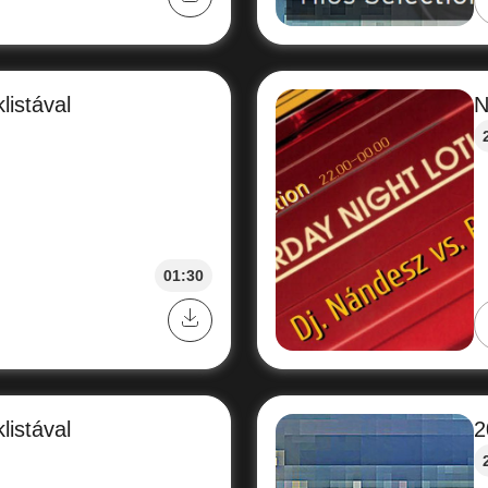
listával
N
01:30
listával
2