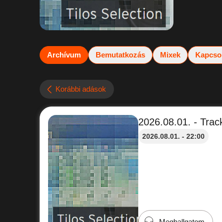
Archívum
Bemutatkozás
Mixek
Kapcso
Korábbi adások
2026.08.01. - Track
2026.08.01. - 22:00
Meghallgatom