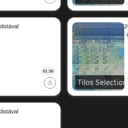
listával
2
01:30
listával