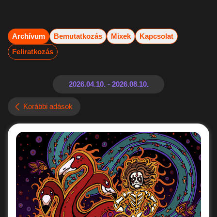
Archívum
Bemutatkozás
Mixek
Kapcsolat
Feliratkozás
Korábbi adások