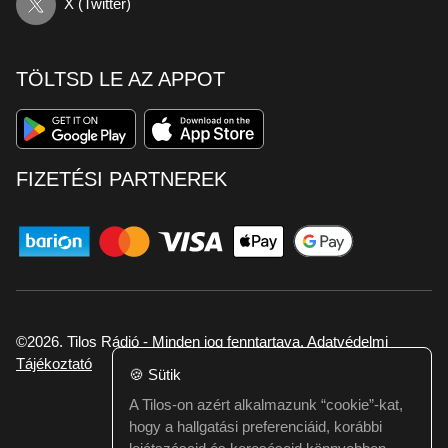
X (Twitter)
TÖLTSD LE AZ APPOT
FIZETÉSI PARTNEREK
©2026. Tilos Rádió - Minden jog fenntartava.
Adatvédelmi
Tájékoztató
🍪
Sütik
A Tilos-on azért alkalmazunk “cookie”-kat,
Ha hibát találtál vagy kérdésed van itt jelezd:
hogy a hallgatási preferenciáid, korábbi
webmester@tilos.hu