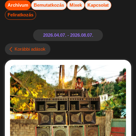
Archívum
Bemutatkozás
Mixek
Kapcsolat
Feliratkozás
Korábbi adások