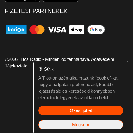
FIZETÉSI PARTNEREK
©2026. Tilos Rádió - Minden jog fenntartava.
Adatvédelmi
Tájékoztató
🍪
Sütik
A Tilos-on azért alkalmazunk “cookie”-kat,
Ha hibát találtál vagy kérdésed van itt jelezd:
hogy a hallgatási preferenciáid, korábbi
webmester@tilos.hu
lejátszásaid és kereséseid könnyebben
elérhetőek legyenek az oldalon belül.
Okés, jöhet
Mégsem