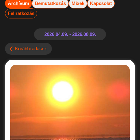
Archívum
Bemutatkozás
Mixek
Kapcsolat
Feliratkozás
Korábbi adások