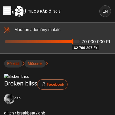
EN
TILOS RÁDIÓ
90.3
Maraton adomány mutató
70 000 000 Ft
62 799 207 Ft
Főoldal
Műsorok
Broken bliss
Facebook
dsh
glitch / breakbeat / dnb