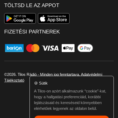
TÖLTSD LE AZ APPOT
FIZETÉSI PARTNEREK
©2026. Tilos Rádió - Minden jog fenntartava.
Adatvédelmi
Tájékoztató
🍪
Sütik
A Tilos-on azért alkalmazunk “cookie”-kat,
Ha hibát találtál vagy kérdésed van itt jelezd:
hogy a hallgatási preferenciáid, korábbi
webmester@tilos.hu
lejátszásaid és kereséseid könnyebben
elérhetőek legyenek az oldalon belül.