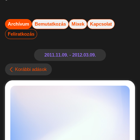
Archívum
Bemutatkozás
Mixek
Kapcsolat
Feliratkozás
Korábbi adások