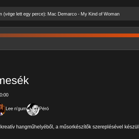
ám (vége lett egy perce): Mac Demarco - My Kind of Woman
 mesék
0:00
Lee n'gum
Péró
 kreatív hangműhelyéből, a műsorkészítők szereplésével készül