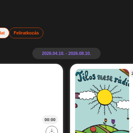
lat
Feliratkozás
00:00