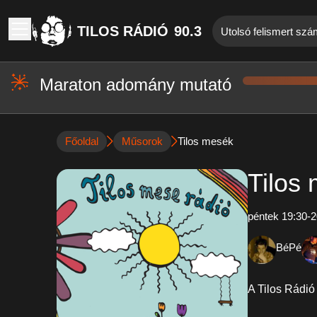
TILOS RÁDIÓ
90.3
Utolsó felismert sz
Maraton adomány mutató
Főoldal
Műsorok
Tilos mesék
Tilos
péntek 19:30-2
BéPé
A Tilos Rádió