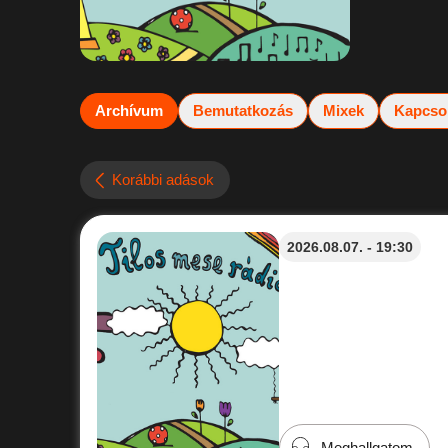
Archívum
Bemutatkozás
Mixek
Kapcso
Korábbi adások
2026.08.07. - 19:30
Meghallgatom