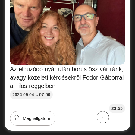
Az elhúzódó nyár után borús ősz vár ránk,
avagy közéleti kérdésekről Fodor Gáborral
a Tilos reggelben
2024.09.04. - 07:00
23:55
Meghallgatom