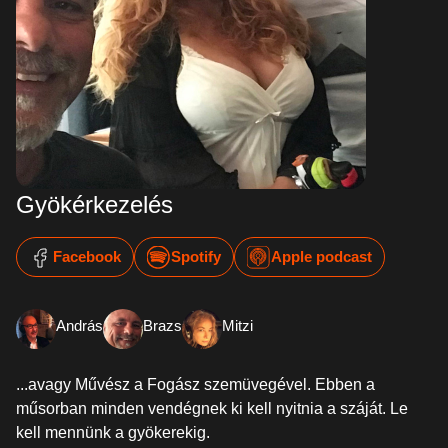
Gyökérkezelés
Facebook
Spotify
Apple podcast
András
Brazs
Mitzi
...avagy Művész a Fogász szemüvegével. Ebben a
műsorban minden vendégnek ki kell nyitnia a száját. Le
kell mennünk a gyökerekig.