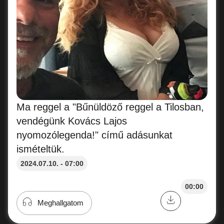
Ma reggel a "Bűnüldöző reggel a Tilosban,
vendégünk Kovács Lajos
nyomozólegenda!" című adásunkat
ismételtük.
2024.07.10. - 07:00
00:00
Meghallgatom