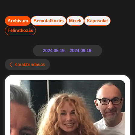
Archívum
Bemutatkozás
Mixek
Kapcsolat
Feliratkozás
Korábbi adások