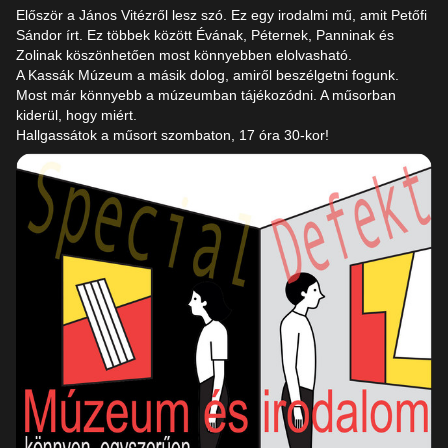
Először a János Vitézről lesz szó. Ez egy irodalmi mű, amit Petőfi
Sándor írt. Ez többek között Évának, Péternek, Panninak és
Zolinak köszönhetően most könnyebben elolvasható.
A Kassák Múzeum a másik dolog, amiről beszélgetni fogunk.
Most már könnyebb a múzeumban tájékozódni. A műsorban
kiderül, hogy miért.
Hallgassátok a műsort szombaton, 17 óra 30-kor!