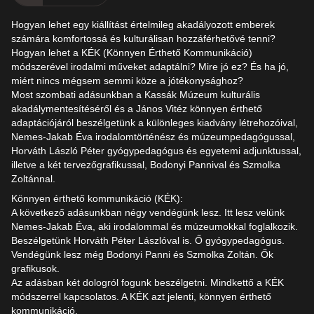
Hogyan lehet egy kiállítást értelmileg akadályozott emberek
számára komfortossá és kulturálisan hozzáférhetővé tenni?
Hogyan lehet a KÉK (Könnyen Érthető Kommunikáció)
módszerével irodalmi műveket adaptálni? Mire jó ez? És ha jó,
miért nincs mégsem semmi köze a jótékonysághoz?
Most szombati adásunkban a Kassák Múzeum kulturális
akadálymentesítéséről és a János Vitéz könnyen érthető
adaptációjáról beszélgetünk a különleges kiadvány létrehozóival,
Nemes-Jakab Éva irodalomtörténész és múzeumpedagógussal,
Horváth László Péter gyógypedagógus és egyetemi adjunktussal,
illetve a két tervezőgrafikussal, Bodonyi Pannival és Szmolka
Zoltánnal.
Könnyen érthető kommunikáció (KÉK):
A következő adásunkban négy vendégünk lesz. Itt lesz velünk
Nemes-Jakab Éva, aki irodalommal és múzeumokkal foglalkozik.
Beszélgetünk Horváth Péter Lászlóval is. Ő gyógypedagógus.
Vendégünk lesz még Bodonyi Panni és Szmolka Zoltán. Ők
grafikusok.
Az adásban két dologról fogunk beszélgetni. Mindkettő a KÉK
módszerrel kapcsolatos. A KÉK azt jelenti, könnyen érthető
kommunikáció.