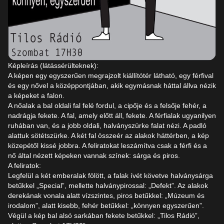
Képleírás (látássérülteknek):
A képen egy egyszerűen megrajzolt kiállítótér látható, egy férfival
és egy nővel a középpontjában, akik egymásnak háttal állva nézik
a képeket a falon.
A nőalak a bal oldali fal felé fordul, a cipője és a felsője fehér, a
nadrágja fekete. A fal, amely előtt áll, fekete. A férfialak ugyanilyen
ruhában van, és a jobb oldali, halványszürke falat nézi. A padló
alattuk sötétszürke. A két fal összeér az alakok háttérben, a kép
közepétől kissé jobbra. A feliratokat leszámítva csak a férfi és a
nő által nézett képeken vannak színek: sárga és piros.
A feliratok:
Legfelül a két emberalak fölött, a falak ívét követve halványsárga
betűkkel „Special”, mellette halványpirossal: „Defekt”. Az alakok
derekának vonala alatt vízszintes, piros betűkkel: „Múzeum és
irodalom”, alatt kisebb, fehér betűkkel: „könnyen egyszerűen”.
Végül a kép bal alsó sarkában fekete betűkkel: „Tilos Rádió”,