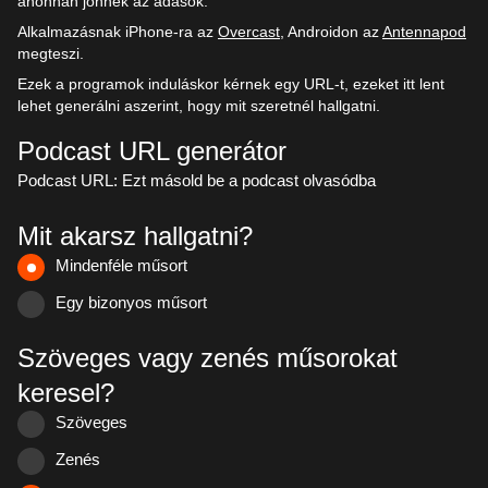
ahonnan jönnek az adások.
Alkalmazásnak iPhone-ra az
Overcast
, Androidon az
Antennapod
megteszi.
Ezek a programok induláskor kérnek egy URL-t, ezeket itt lent
lehet generálni aszerint, hogy mit szeretnél hallgatni.
Podcast URL generátor
Podcast URL: Ezt másold be a podcast olvasódba
Mit akarsz hallgatni?
Mindenféle műsort
Egy bizonyos műsort
Szöveges vagy zenés műsorokat
keresel?
Szöveges
Zenés