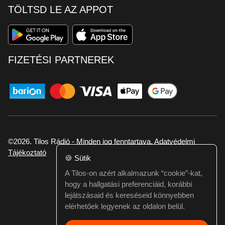
TÖLTSD LE AZ APPOT
FIZETÉSI PARTNEREK
©2026. Tilos Rádió - Minden jog fenntartava.
Adatvédelmi
Tájékoztató
🍪
Sütik
A Tilos-on azért alkalmazunk “cookie”-kat,
Ha hibát találtál vagy kérdésed van itt jelezd:
hogy a hallgatási preferenciáid, korábbi
webmester@tilos.hu
lejátszásaid és kereséseid könnyebben
elérhetőek legyenek az oldalon belül.