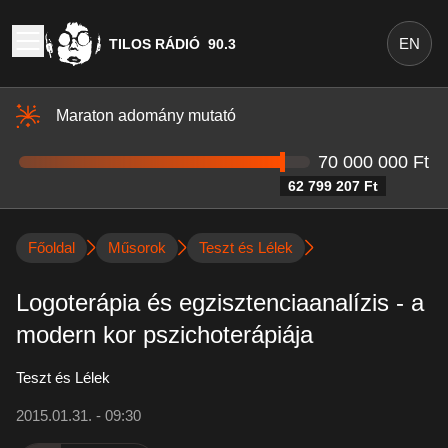
EN
TILOS RÁDIÓ
90.3
Maraton adomány mutató
70 000 000 Ft
62 799 207 Ft
Főoldal
Műsorok
Teszt és Lélek
Logoterápia és egzisztenciaanalízis - a
modern kor pszichoterápiája
Teszt és Lélek
2015.01.31. - 09:30