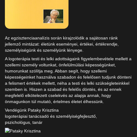
Az egzisztenciaanalízis során kirajzolódik a sajátosan ránk
jellemző mintázat: életünk eseményei, értékei, értékrendje,
személyiségünk és személyünk lényege.
A logoterápia testi és lelki adottságaink figyelembevétele mellett a
szellemi személy voltunkat, önfelülmúlási képességünket,
humorunkat szólítja meg. Abban segít, hogy szellemi
képességeinket használva szabadon és felelősen tudjunk dönteni
a felismert értékek mellett, néha a testi és lelki szükségleteinkkel
szemben is. Hiszen a szabad és felelős döntés, és az ennek
megfelelő elkötelezett cselekvés az alapja annak, hogy
önmagunkon túl mutató, értelmes életet élhessünk.
Vendégünk Pataky Krisztina
logoterápiai tanácsadó és személyiségfejlesztő,
pszichológus, tanár