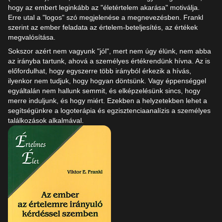
hogy az embert leginkább az "életértelem akarása" motiválja.
Erre utal a "logos" szó megjelenése a megnevezésben. Frankl
szerint az ember feladata az értelem-beteljesítés, az értékek
megvalósítása.
Sokszor azért nem vagyunk "jól", mert nem úgy élünk, nem abba
az irányba tartunk, ahová a személyes értékrendünk hívna. Az is
előfordulhat, hogy egyszerre több irányból érkezik a hívás,
ilyenkor nem tudjuk, hogy hogyan döntsünk. Vagy éppenséggel
egyáltalán nem hallunk semmit, és elképzelésünk sincs, hogy
merre induljunk, és hogy miért. Ezekben a helyzetekben lehet a
segítségünkre a logoterápia és egzisztenciaanalízis a személyes
találkozások alkalmával.