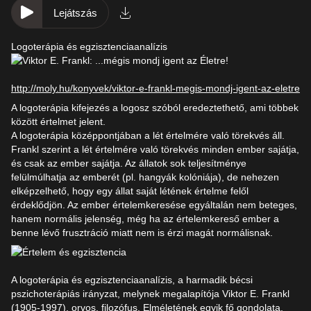
Lejátszás
Logoterápia és egzisztenciaanalízis
http://moly.hu/konyvek/viktor-e-frankl-megis-mondj-igent-az-eletre
A logoterápia kifejezés a logosz szóból eredeztethető, ami többek
között értelmet jelent.
A logoterápia középpontjában a lét értelmére való törekvés áll.
Frankl szerint a lét értelmére való törekvés minden ember sajátja,
és csak az ember sajátja. Az állatok sok teljesítménye
felülmúlhatja az emberét (pl. hangyák kolóniája), de nehezen
elképzelhető, hogy egy állat saját létének értelme felől
érdeklődjön. Az ember értelemkeresése egyáltalán nem beteges,
hanem normális jelenség, még ha az értelemkereső ember a
benne lévő frusztráció miatt nem is érzi magát normálisnak.
A logoterápia és egzisztenciaanalízis, a harmadik bécsi
pszichoterápiás irányzat, melynek megalapítója Viktor E. Frankl
(1905-1997), orvos, filozófus. Elméletének egyik fő gondolata,