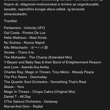
Hopon át, világzenei motívumokat is érintve az organikusabb,
lassabb, napindítós boogie-disco-editek -ig tervezek
elmerészkedni.
Tracklist:
Parliament - Unfunky UFO
Gal Costa - Pontos De Luz
Helio Matheus - Mais Kriola
Nu Guinea - Nuova Napoli
Kifu Mitsuhashi - ホーハイ節
Smoke - There It Is
The Mohawks - The Champ (Extended Mix)
Y-Bayani and Baby Naa & their Band of Enlightenment Reason
and Love - Asembi Ara Amba
Charles Ray; Magic in Threes; Troy Atkins - Measly Peace
The Pro-Teens - Doomsday
The Quantic Soul Orchestra - Something That's Real
Àbáse - Yoru
Magic In Threes - Chupa Cabra (Original Mix)
Daniel T - All Day
1The Salsoul Orchestra - Getaway
Marvel And Gino - Radial