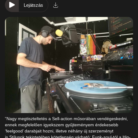
Lejátszás
“Nagy megtiszteltetés a Sell-action műsorában vendégeskedni,
ennek megfelelően igyekszem gyűjteményem érdekesebb
‘feelgood’ darabjait hozni, illetve néhány új szerzeményt
is.Stílusok tekintetében kötetlenség várható: Funk-soul-tól a Hip-