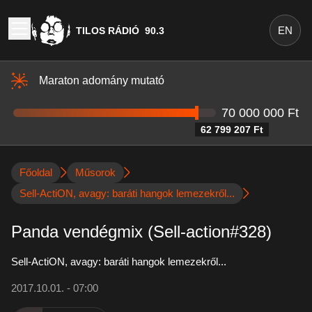
EN
TILOS RÁDIÓ
90.3
Maraton adomány mutató
70 000 000 Ft
62 799 207 Ft
Főoldal
Műsorok
Sell-ActiON, avagy: baráti hangok lemezekről...
Panda vendégmix (Sell-action#328)
Sell-ActiON, avagy: baráti hangok lemezekről...
2017.10.01. - 07:00