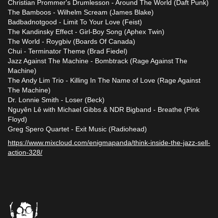
Christian Prommer's Drumlesson - Around The World (Daft Punk)
The Bamboos - Wilhelm Scream (James Blake)
Badbadnotgood - Limit To Your Love (Feist)
The Kandinsky Effect - Girl-Boy Song (Aphex Twin)
The World - Roygbiv (Boards Of Canada)
Chui - Terminator Theme (Brad Fiedel)
Jazz Against The Machine - Bombtrack (Rage Against The
Machine)
The Andy Lim Trio - Killing In The Name of Love (Rage Against
The Machine)
Dr. Lonnie Smith - Loser (Beck)
Nguyên Lê with Michael Gibbs & NDR Bigband - Breathe (Pink
Floyd)
Greg Spero Quartet - Exit Music (Radiohead)
https://www.mixcloud.com/enigmapanda/think-inside-the-jazz-sell-
action-328/