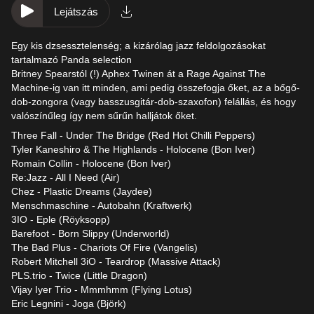
Lejátszás
Egy kis dzsessztelenség; a kizárólag jazz feldolgozásokat
tartalmazó Panda selection
Britney Spearstól (!) Aphex Twinen át a Rage Against The
Machine-ig van itt minden, ami pedig összefogja őket, az a bőgő-
dob-zongora (vagy basszusgitár-dob-szaxofon) felállás, és hogy
valószínűleg így nem sűrűn halljátok őket.
Three Fall - Under The Bridge (Red Hot Chilli Peppers)
Tyler Kaneshiro & The Highlands - Holocene (Bon Iver)
Romain Collin - Holocene (Bon Iver)
Re:Jazz - All I Need (Air)
Chez - Plastic Dreams (Jaydee)
Menschmaschine - Autobahn (Kraftwerk)
3IO - Eple (Röyksopp)
Barefoot - Born Slippy (Underworld)
The Bad Plus - Chariots Of Fire (Vangelis)
Robert Mitchell 3iO - Teardrop (Massive Attack)
PLS.trio - Twice (Little Dragon)
Vijay Iyer Trio - Mmmhmm (Flying Lotus)
Eric Legnini - Joga (Björk)