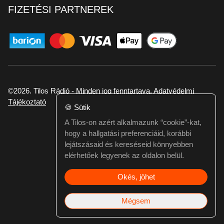
FIZETÉSI PARTNEREK
©2026. Tilos Rádió - Minden jog fenntartava.
Adatvédelmi
Tájékoztató
🍪
Sütik
A Tilos-on azért alkalmazunk “cookie”-kat,
Ha hibát találtál vagy kérdésed van itt jelezd:
hogy a hallgatási preferenciáid, korábbi
webmester@tilos.hu
lejátszásaid és kereséseid könnyebben
elérhetőek legyenek az oldalon belül.
Okés, jöhet
Mégsem