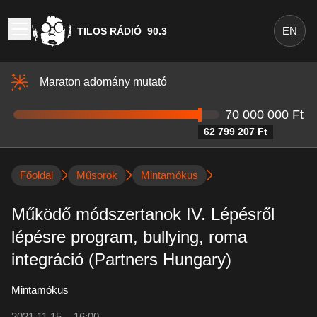
EN
TILOS RÁDIÓ
90.3
Maraton adomány mutató
70 000 000 Ft
62 799 207 Ft
Főoldal
Műsorok
Mintamókus
Működő módszertanok IV. Lépésről
lépésre program, bullying, roma
integráció (Partners Hungary)
Mintamókus
2021.11.15. - 16:00