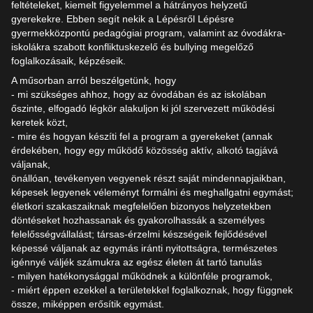
feltételeket, kiemelt figyelemmel a hátrányos helyzetű
gyerekekre. Ebben segít nekik a Lépésről Lépésre
gyermekközpontú pedagógiai program, valamint az óvodákra-
iskolákra szabott konfliktuskezelő és bullying megelőző
foglalkozásaik, képzéseik.
A műsorban arról beszélgetünk, hogy
- mi szükséges ahhoz, hogy az óvodában és az iskolában
őszinte, elfogadó légkör alakuljon ki jól szervezett működési
keretek közt,
- mire és hogyan készíti fel a program a gyerekeket (annak
érdekében, hogy egy működő közösség aktív, alkotó tagjává
váljanak,
önállóan, tevékenyen vegyenek részt saját mindennapjaikban,
képesek legyenek véleményt formálni és meghallgatni egymást;
életkori szakaszaiknak megfelelően bizonyos helyzetekben
döntéseket hozhassanak és gyakorolhassák a személyes
felelősségvállalást; társas-érzelmi készségeik fejlődésével
képessé váljanak az egymás iránti nyitottságra, természetes
igénnyé váljék számukra az egész életen át tartó tanulás
- milyen hatékonysággal működnek a különféle programok,
- miért éppen ezekkel a területekkel foglalkoznak, hogy függnek
össze, miképpen erősítik egymást.