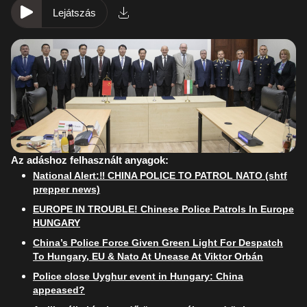
Lejátszás
Az adáshoz felhasznált anyagok:
National Alert:‼️ CHINA POLICE TO PATROL NATO (shtf
prepper news)
EUROPE IN TROUBLE! Chinese Police Patrols In Europe
HUNGARY
China’s Police Force Given Green Light For Despatch
To Hungary, EU & Nato At Unease At Viktor Orbán
Police close Uyghur event in Hungary: China
appeased?