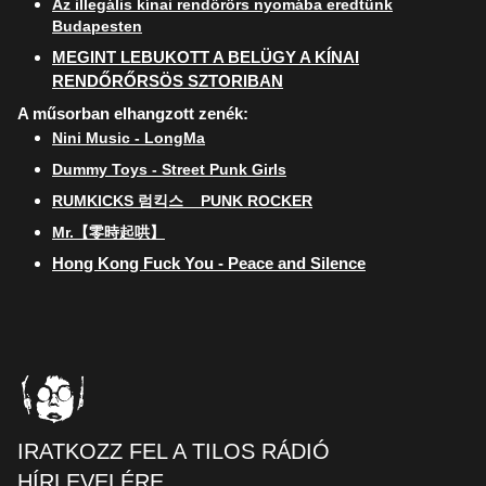
Az illegális kínai rendőrörs nyomába eredtünk
Budapesten
MEGINT LEBUKOTT A BELÜGY A KÍNAI
RENDŐRŐRSÖS SZTORIBAN
A műsorban elhangzott zenék:
Nini Music - LongMa
Dummy Toys - Street Punk Girls
RUMKICKS 럼킥스 _ PUNK ROCKER
Mr.【零時起哄】
Hong Kong Fuck You - Peace and Silence
IRATKOZZ FEL A TILOS RÁDIÓ
HÍRLEVELÉRE.