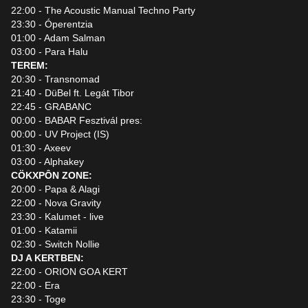
22:00 - The Acoustic Manual Techno Party
23:30 - Óperentzia
01:00 - Adam Salman
03:00 - Para Halu
TEREM:
20:30 - Transnomad
21:40 - DüBel ft. Legát Tibor
22:45 - GRABANC
00:00 - BABAR Fesztivál pres:
00:00 - UV Project (IS)
01:30 - Axeev
03:00 - Alphakey
CÖKXPÔN ZONE:
20:00 - Papa & Alagi
22:00 - Nova Gravity
23:30 - Kalumet - live
01:00 - Katamii
02:30 - Switch Nollie
DJ A KERTBEN:
22:00 - ORION GOA KERT
22:00 - Era
23:30 - Toge