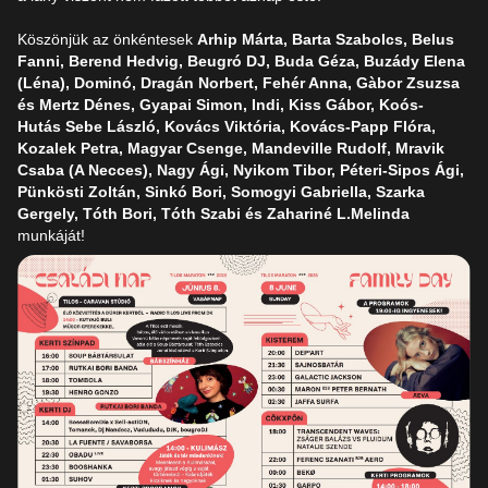
Köszönjük az önkéntesek
Arhip Márta, Barta Szabolcs, Belus
Fanni, Berend Hedvig, Beugró DJ, Buda Géza, Buzády Elena
(Léna), Dominó, Dragán Norbert, Fehér Anna, Gàbor Zsuzsa
és Mertz Dénes, Gyapai Simon, Indi, Kiss Gábor, Koós-
Hutás Sebe László, Kovács Viktória, Kovács-Papp Flóra,
Kozalek Petra, Magyar Csenge, Mandeville Rudolf, Mravik
Csaba (A Necces), Nagy Ági, Nyikom Tibor, Péteri-Sipos Ági,
Pünkösti Zoltán, Sinkó Bori, Somogyi Gabriella, Szarka
Gergely, Tóth Bori, Tóth Szabi és Zahariné L.Melinda
munkáját!