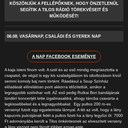
KÖSZÖNJÜK A FELLÉPŐKNEK, HOGY ÖNZETLENÜL
SEGÍTIK A TILOS RÁDIÓ TÖREKVÉSEIT ÉS
MŰKÖDÉSÉT!
06.08. VASÁRNAP, CSALÁDI ÉS GYEREK NAP
A NAP FACEBOOK ESEMÉNYE
A kaja isteni finom volt. A szél és az eső mindig megriasztotta a
csapatot, de végül is egy kis szaladgáláson és sikoltozáson kívül
semmi komoly baj nem történt. Ráadásul a Soup Színház
előadását előrelátóan pont akkorra időzítettük, amikor a
legnagyobb szélvihar volt. AZ eső pedig Rutkai Bori bandájának
tündéri koncertjét tette izgalmasabbá, ahogy táncba csavarta a
legkissebbeket és a legnagyobbakat. Egy pultos 200 m-es
versenyt futott egy egyetemista lánnyal. A tét az volt, hogy a lány
kapucnis pulcsijának felét a pultos fizeti ha a lány legyőzi őt. 7000
Ft adományába került a Tilos önkéntesnek az elveszített verseny
a lány viszont nem fázott többet aznap este.