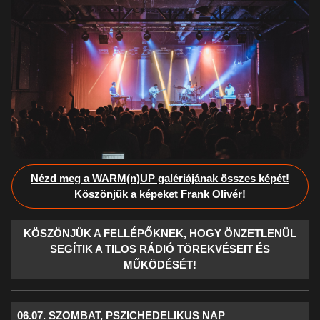
Nézd meg a WARM(n)UP galériájának összes képét!
Köszönjük a képeket Frank Olivér!
KÖSZÖNJÜK A FELLÉPŐKNEK, HOGY ÖNZETLENÜL
SEGÍTIK A TILOS RÁDIÓ TÖREKVÉSEIT ÉS
MŰKÖDÉSÉT!
06.07. SZOMBAT, PSZICHEDELIKUS NAP