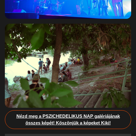
Nézd meg a PSZICHEDELIKUS NAP galériájának
összes képét! Köszönjük a képeket Kiki!