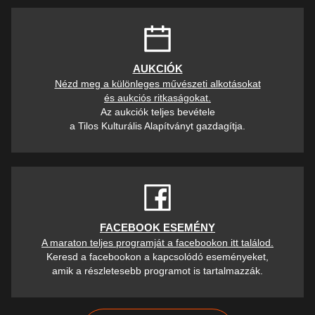
AUKCIÓK
Nézd meg a különleges művészeti alkotásokat
és aukciós ritkaságokat.
Az aukciók teljes bevétele
a Tilos Kulturális Alapítványt gazdagítja.
FACEBOOK ESEMÉNY
A maraton teljes programját a facebookon itt találod.
Keresd a facebookon a kapcsolódó eseményeket,
amik a részletesebb programot is tartalmazzák.