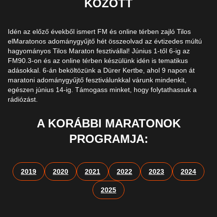
KÖZÖTT
Idén az előző évekből ismert FM és online térben zajló Tilos
elMaratonos adománygyűjtő hét összeolvad az évtizedes múltú
hagyományos Tilos Maraton fesztivállal! Június 1-től 6-ig az
FM90.3-on és az online térben készülünk idén is tematikus
adásokkal. 6-án beköltözünk a Dürer Kertbe, ahol 9 napon át
maratoni adománygyűjtő fesztiválunkkal várunk mindenkit,
egészen június 14-ig. Támogass minket, hogy folytathassuk a
rádiózást.
A KORÁBBI MARATONOK
PROGRAMJA:
2019
2020
2021
2022
2023
2024
2025