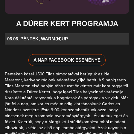
A DÜRER KERT PROGRAMJA
06.06. PÉNTEK, WARM(N)UP
A NAP FACEBOOK ESEMÉNYE
Pénteken közel 1500 Tilos támogatóval berúgtuk az idei
Maratont, kedvenc rádiónk adománygyűjtő hetét. A 9 napig tartó
Tilos Maraton első napján több tucat önkéntes már kora reggeltől
díszítette a Dürer Kertet, hogy igazi Tilos helyszínné varázsolja.
Kora délutántól rotyogtak a bográcsok és pörögtek a vinylek. Már
jött fel a nap, amikor és még mindig kint táncoltunk Carlos es
Nándesz szettjére. Este 9:00-kor szembesültünk azzal hogy
nincsenek meg a tombola nyereménytárgyak. Átkutattuk eget és
földet. Kiderült, hogy a Margit krt-i stúdiókomplexumból mindent
elhoztunk, kivétel az első napi tombolatárgyakat. Azok ugyanis a
meditációs és csakra központ elnevezésű ajtó mögött lapultak