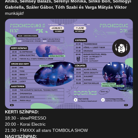
Anikó, Semsey Balázs, Serényi Mónika, Sinkó Bori, Somogyi
Gabriella, Száler Gábor, Tóth Szabi és Varga Mátyás Viktor
munkáját!
KERTI SZÍNPAD:
18:30 - slowPRESSO
20:00 - Korai Electric
21:30 - FMXXX all stars TOMBOLA SHOW
NAGYSZÍNPAD: