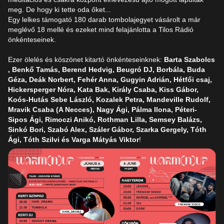
meg. De hogy ki tette oda őket...
Egy lelkes támogató 180 darab tombolajegyet vásárolt a már
meglévő 18 mellé és ezeket mind felajánlotta a Tilos Rádió
önkénteseinek.
Ezer ölelés és köszönet kitartó önkénteseinknek:
Barta Szabolcs
, Benkő Tamás, Berend Hedvig, Beugró DJ, Borbála, Buda
Géza, Deák Norbert, Fehér Anna, Gugyin Adrián, Hétfői csaj,
Hickersperger Nóra, Kata Bak, Király Csaba, Kiss Gábor,
Koós-Hutás Sebe László, Kozalek Petra, Mandeville Rudolf,
Mravik Csaba (A Necces), Nagy Ági, Pálma Ilona, Péteri-
Sipos Ági, Rimoczi Anikó, Rothman Lilla, Semsey Balázs,
Sinkó Bori, Szabó Alex, Száler Gábor, Szarka Gergely, Tóth
Ági, Tóth Szilvi és Varga Mátyás Viktor
!