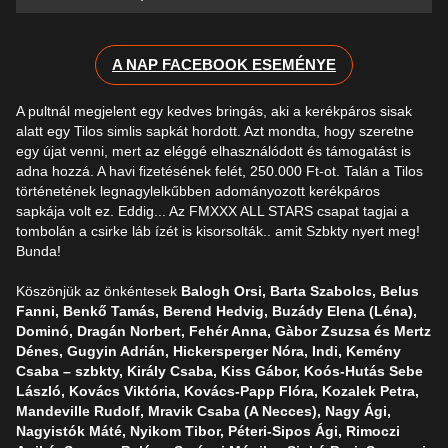
A NAP FACEBOOK ESEMÉNYE
A pultnál megjelent egy kedves bringás, aki a kerékpáros sisak
alatt egy Tilos simlis sapkát hordott. Azt mondta, hogy szeretne
egy újat venni, mert az eléggé elhasználódott és támogatást is
adna hozzá. A havi fizetésének felét, 250.000 Ft-ot. Talán a Tilos
történetének legnagylelkűbben adományozott kerékpáros
sapkája volt ez. Eddig... Az FMXXX ALL STARS csapat tagjai a
tombolán a csirke láb ízét is kisorsolták.. amit Szbkty nyert meg!
Bunda!
Köszönjük az önkéntesek
Balogh Orsi, Barta Szabolcs, Belus
Fanni, Benkő Tamás, Berend Hedvig, Buzády Elena (Léna),
Dominó, Dragán Norbert, Fehér Anna, Gàbor Zsuzsa és Mertz
Dénes, Gugyin Adrián, Hickersperger Nóra, Indi, Kemény
Csaba – szbkty, Király Csaba, Kiss Gábor, Koós-Hutás Sebe
László, Kovács Viktória, Kovács-Papp Flóra, Kozalek Petra,
Mandeville Rudolf, Mravik Csaba (A Necces), Nagy Ági,
Nagyistók Máté, Nyikom Tibor, Péteri-Sipos Ági, Rimoczi