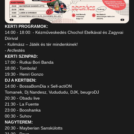
KERTI PROGRAMOK:
14:00 - 18:00: - Kézműveskedés Chochol Etelkával és Zagyvai
Dórival
- Kulimász – Játék és tér mindenkinek!
- Arcfestés
KERTI SZINPAD:
17:00 - Rutkai Bori Banda
18:00 - Tombola!
19:30 - Henri Gonzo
DJ A KERTBEN:
14:00 - BossaBomDia x Sell-actiON
Tomanek, Dj Nandesz, Vudududu, DJK, beugroDJ
20:30 - Obadu live
21:30 - La Fuente
23:00 - Booshanka
00:30 - Suhov
NAGYTEREM:
20:30 - Mayberian Sanskülotts