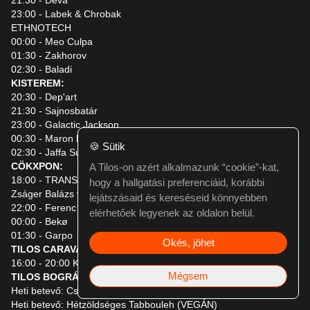
21:30 - Deva
23:00 - Labek & Chrobak
ETHNOTECH
00:00 - Meo Culpa
01:30 - Zakhorov
02:30 - Baladi
KISTEREM:
20:30 - Dep'art
21:30 - Sajnosbatár
23:00 - Galactic Jackson
00:30 - Maron b2b Peter Bernath
🍪
Sütik
02:30 - Jaffa Surfa
CÖKXPON:
A Tilos-on azért alkalmazunk “cookie”-kat,
18:00 - TRANSCENDENT WAVES - ambient live act szeánsz
hogy a hallgatási preferenciáid, korábbi
Zságer Balázs vs Fluidum, Natalie Szende
lejátszásaid és kereséseid könnyebben
22:00 - Ferenc Szanati b2b Aero
elérhetőek legyenek az oldalon belül.
00:00 - Bekø
01:30 - Garpo
Okés, jöhet
TILOS CARAVAN STÚDIÓ
16:00 - 20:00 Kutyajó buli
Mégsem
TILOS BOGRÁCS
Heti betevő: Csirkepapi bulgurral
Heti betevő: Hétzöldséges Tabbouleh (VEGÁN)