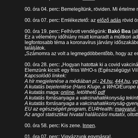
00. óra 04. perc: Bemelegítünk, röviden. Mi értelme 
00. óra 07. perc: Emlékeztető: az
előző adás
rövid ö
00. óra 19. perc: Felhívott vendégünk:
Bakó Bea
(a
Ez a vélemény időhiány miatt kimaradt a múltkori adá
legfontosabb téma a koronavírus járvány időszakábó
találjátok.
„Számomra az volt a legmegdöbbentőbb, hogy az em
00. óra 28. perc: „Hogyan hatottak ki a covid vakci
Elemzünk kicsit: egy friss WHO-s (Egészségügyi Vil
Kapcsolódó linkek:
A hír megjelenése a médiában pl.:
24.hu
,
444.hu
,
vg
A kutatás bejelentése (Hans Kluge, a WHO/Europe 
A kutatás maga:
online
, letölthető
pdf
A kutatás forrásanyaga a vakcinahatékonyság tekin
A kutatás forrásanyaga a vakcinahatékonyság-gyeng
EU az egészségért program, EU4Health:
magyarul
,
Az angol statisztikai hivatal halálozási mutatói, oltot
00. óra 58. perc: Kis zene.
Innen
.
01. óra 07. perc: Vigyázzunk egymásra!.