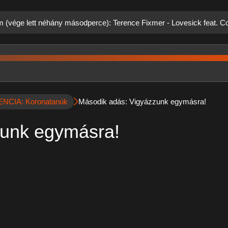
ám (vége lett néhány másodperce): Terence Fixmer - Lovesick feat. 
CIA: Koronatanúk
Második adás: Vigyázzunk egymásra!
zunk egymásra!