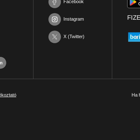
Facebook
FIZ
Instagram
X (Twitter)
om
ékoztató
Ha h