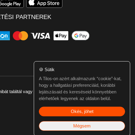
ETÉSI PARTNEREK
🍪
Sütik
A Tilos-on azért alkalmazunk “cookie”-kat,
hogy a hallgatási preferenciáid, korábbi
ibát találtál vagy kérdésed van itt jelezd:
webmester@tilos.hu
lejátszásaid és kereséseid könnyebben
elérhetőek legyenek az oldalon belül.
Okés, jöhet
Mégsem