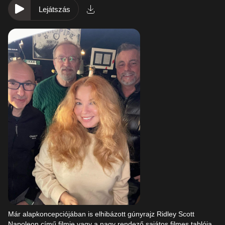
Lejátszás
Már alapkoncepciójában is elhibázott gúnyrajz Ridley Scott
Napoleon című filmje vagy a nagy rendező sajátos filmes tablója