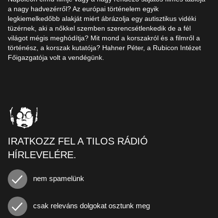
a nagy hadvezérről? Az európai történelem egyik
legkiemelkedőbb alakját miért ábrázolja egy autisztikus vidéki
tüzérnek, aki a nőkkel szemben szerencsétlenkedik de a fél
világot mégis meghódítja? Mit mond a korszakról és a filmről a
történész, a korszak kutatója? Hahner Péter, a Rubicon Intézet
Főigazgatója volt a vendégünk.
IRATKOZZ FEL A TILOS RÁDIÓ
HÍRLEVELÉRE.
nem spamelünk
csak releváns dolgokat osztunk meg