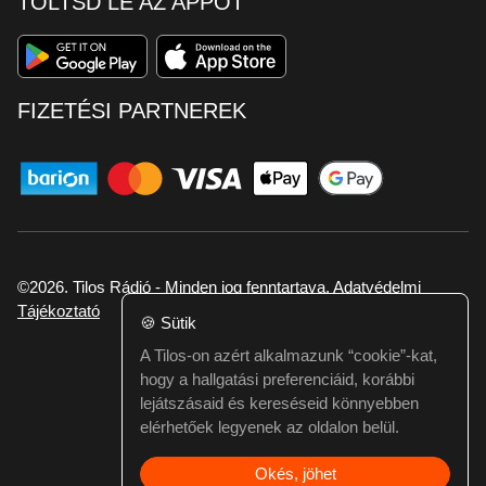
TÖLTSD LE AZ APPOT
FIZETÉSI PARTNEREK
©2026. Tilos Rádió - Minden jog fenntartava.
Adatvédelmi
Tájékoztató
🍪
Sütik
A Tilos-on azért alkalmazunk “cookie”-kat,
Ha hibát találtál vagy kérdésed van itt jelezd:
hogy a hallgatási preferenciáid, korábbi
webmester@tilos.hu
lejátszásaid és kereséseid könnyebben
elérhetőek legyenek az oldalon belül.
Okés, jöhet