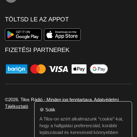
TÖLTSD LE AZ APPOT
FIZETÉSI PARTNEREK
©2026. Tilos Rádió - Minden jog fenntartava.
Adatvédelmi
Tájékoztató
🍪
Sütik
A Tilos-on azért alkalmazunk “cookie”-kat,
Ha hibát találtál vagy kérdésed van itt jelezd:
hogy a hallgatási preferenciáid, korábbi
webmester@tilos.hu
lejátszásaid és kereséseid könnyebben