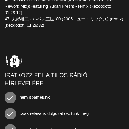
Rework Mix)(Featuring Yukari Fresh) - remix (kezdődött:
01:28:12)
47. 大野雄二 - ルパン三世 ’80 (2005ニュー・ミックス) (remix)
(kezdődött: 01:28:32)
IRATKOZZ FEL A TILOS RÁDIÓ
HÍRLEVELÉRE.
nem spamelünk
csak releváns dolgokat osztunk meg