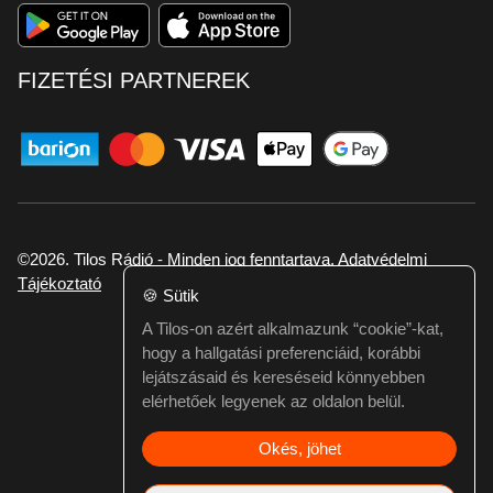
FIZETÉSI PARTNEREK
©2026. Tilos Rádió - Minden jog fenntartava.
Adatvédelmi
Tájékoztató
🍪
Sütik
A Tilos-on azért alkalmazunk “cookie”-kat,
Ha hibát találtál vagy kérdésed van itt jelezd:
hogy a hallgatási preferenciáid, korábbi
webmester@tilos.hu
lejátszásaid és kereséseid könnyebben
elérhetőek legyenek az oldalon belül.
Okés, jöhet