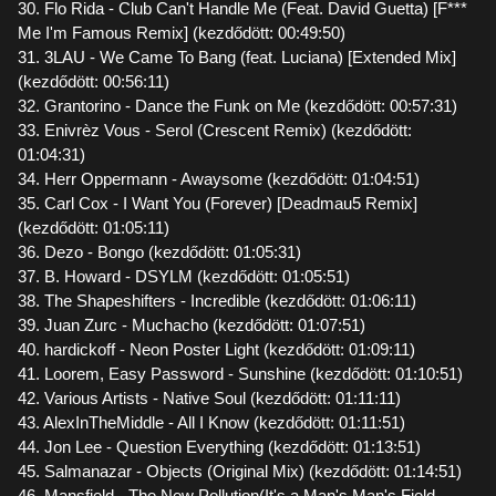
30. Flo Rida - Club Can't Handle Me (Feat. David Guetta) [F***
Me I'm Famous Remix] (kezdődött: 00:49:50)
31. 3LAU - We Came To Bang (feat. Luciana) [Extended Mix]
(kezdődött: 00:56:11)
32. Grantorino - Dance the Funk on Me (kezdődött: 00:57:31)
33. Enivrèz Vous - Serol (Crescent Remix) (kezdődött:
01:04:31)
34. Herr Oppermann - Awaysome (kezdődött: 01:04:51)
35. Carl Cox - I Want You (Forever) [Deadmau5 Remix]
(kezdődött: 01:05:11)
36. Dezo - Bongo (kezdődött: 01:05:31)
37. B. Howard - DSYLM (kezdődött: 01:05:51)
38. The Shapeshifters - Incredible (kezdődött: 01:06:11)
39. Juan Zurc - Muchacho (kezdődött: 01:07:51)
40. hardickoff - Neon Poster Light (kezdődött: 01:09:11)
41. Loorem, Easy Password - Sunshine (kezdődött: 01:10:51)
42. Various Artists - Native Soul (kezdődött: 01:11:11)
43. AlexInTheMiddle - All I Know (kezdődött: 01:11:51)
44. Jon Lee - Question Everything (kezdődött: 01:13:51)
45. Salmanazar - Objects (Original Mix) (kezdődött: 01:14:51)
46. Mansfield - The New Pollution(It's a Man's Man's Field