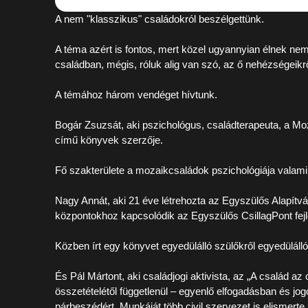
A nem "klasszikus" családokról beszélgettünk.
A téma azért is fontos, mert közel ugyannyian élnek n
családban, mégis, róluk alig van szó, az ő nehézségeikrő
A témához három vendéget hívtunk.
Bogár Zsuzsát, aki pszichológus, családterapeuta
, a
Moz
című könyvek szerzője.
Fő szakterülete a mozaikcsaládok pszichológiája valamin
Nagy Annát, aki 21 éve létrehozta az Egyszülős Alapítvá
központokhoz kapcsolódik az Egyszülős CsillagPont fejles
Közben írt egy könyvet egyedülálló szülőkről egyedüláll
És
Pál Mártont
, aki családjogi aktivista, az „A család
összetételétől függetlenül – egyenlő elfogadásban és jo
párbeszédért. Munkáját több civil szervezet is elismert