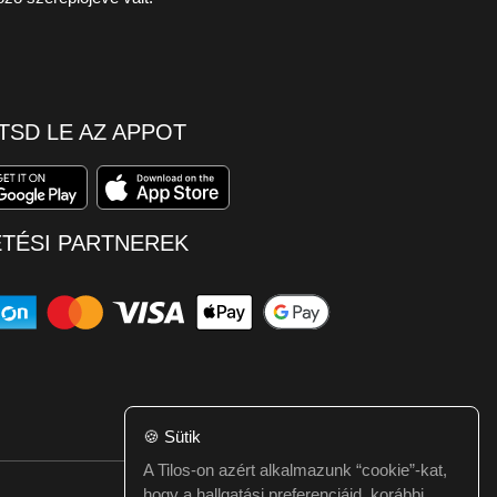
TSD LE AZ APPOT
ETÉSI PARTNEREK
🍪
Sütik
A Tilos-on azért alkalmazunk “cookie”-kat,
hogy a hallgatási preferenciáid, korábbi