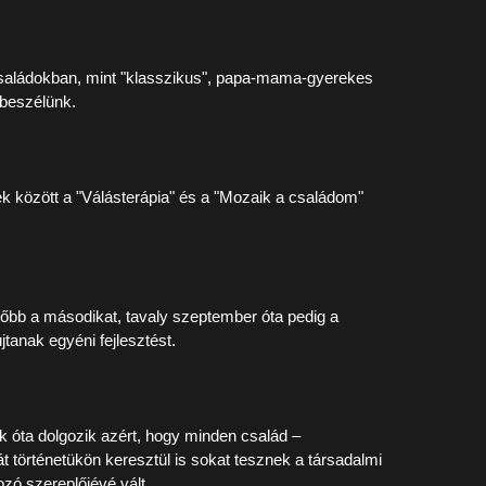
ycsaládokban, mint "klasszikus", papa-mama-gyerekes
 beszélünk.
k között a "Válásterápia" és a "Mozaik a családom"
sőbb a másodikat, tavaly szeptember óta pedig a
tanak egyéni fejlesztést.
k óta dolgozik azért, hogy minden család –
t történetükön keresztül is sokat tesznek a társadalmi
zó szereplőjévé vált.