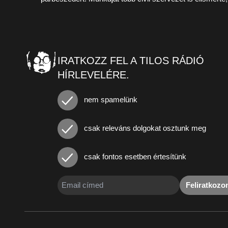
IRATKOZZ FEL A TILOS RÁDIÓ
HÍRLEVELÉRE.
nem spamelünk
csak releváns dolgokat osztunk meg
csak fontos esetben értesítünk
Feliratkoz