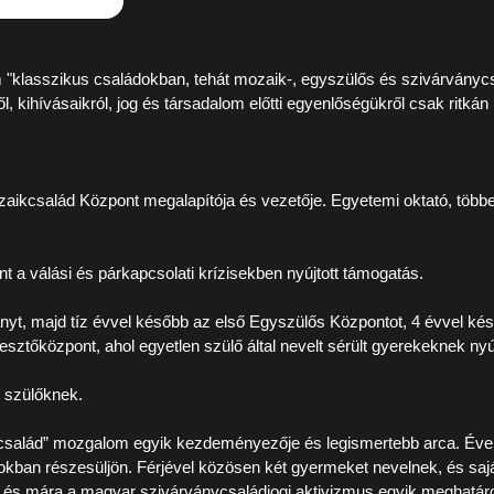
em "klasszikus családokban, tehát mozaik-, egyszülős és szivárván
l, kihívásaikról, jog és társadalom előtti egyenlőségükről csak ritkán
aikcsalád Központ
megalapítója és vezetője. Egyetemi oktató, többe
t a válási és párkapcsolati krízisekben nyújtott támogatás.
nyt, majd tíz évvel később az első
Egyszülős Központ
ot, 4 évvel ké
ztőközpont, ahol egyetlen szülő által nevelt sérült gyerekeknek nyúj
ó szülőknek.
 az család” mozgalom egyik kezdeményezője és legismertebb arca. Éve
gokban részesüljön. Férjével közösen két gyermeket nevelnek, és sajá
e, és mára a magyar szivárványcsaládjogi aktivizmus egyik meghatáro