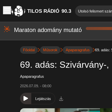
TILOS RÁDIÓ
90.3
Utolsó felismert szá
Maraton adomány mutató
Főoldal
Műsorok
Apaparagrafus
69. adás:
69. adás: Szivárvány-,
Apaparagrafus
2026.07.09. - 08:00
Lejátszás