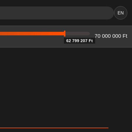
EN
70 000 000 Ft
62 799 207 Ft