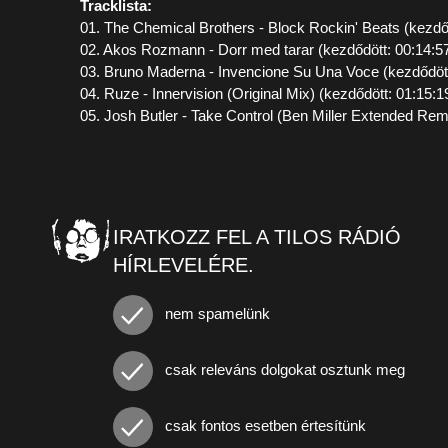
Tracklista:
01. The Chemical Brothers - Block Rockin' Beats (kezdő
02. Akos Rozmann - Dorr med tarar (kezdődött: 00:14:5
03. Bruno Maderna - Invencione Su Una Voce (kezdődött
04. Ruze - Innervision (Original Mix) (kezdődött: 01:15:1
05. Josh Butler - Take Control (Ben Miller Extended Rem
IRATKOZZ FEL A TILOS RÁDIÓ
HÍRLEVELÉRE.
nem spamelünk
csak releváns dolgokat osztunk meg
csak fontos esetben értesítünk