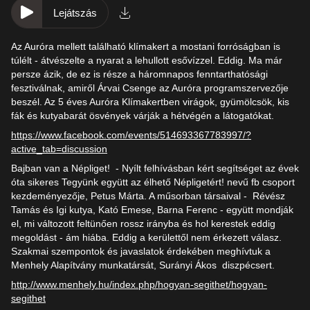
Lejátszás
Az Auróra mellett található klímakert a mostani forróságban is
túlélt - átvészelte a nyarat a lehullott esővízzel. Eddig. Ma már
persze ázik, de ez is része a háromnapos fenntarthatósági
fesztiválnak, amiről Árvai Csenge az Auróra programszervezője
beszél. Az 5 éves Auróra Klímakertben virágok, gyümölcsök, kis
fák és kutyabarát ösvények várják a hétvégén a látogatókat.
https://www.facebook.com/events/514693367783997/?
active_tab=discussion
Bajban van a Népliget! - Nyílt felhívásban kért segítséget az évek
óta sikeres Tegyünk együtt az élhető Népligetért! nevű fb csoport
kezdeményezője, Petus Márta. A műsorban társaival - Révész
Tamás és Igi kutya, Kató Emese, Barna Ferenc - együtt mondják
el, mi változott feltünően rossz irányba és hol kerestek eddig
megoldást - ám hiába. Eddig a kerülettől nem érkezett válasz.
Szakmai szempontok és javaslatok érdekében meghívtuk a
Menhely Alapítvány munkatársát, Surányi Ákos diszpécsert.
http://www.menhely.hu/index.php/hogyan-segithet/hogyan-
segithet