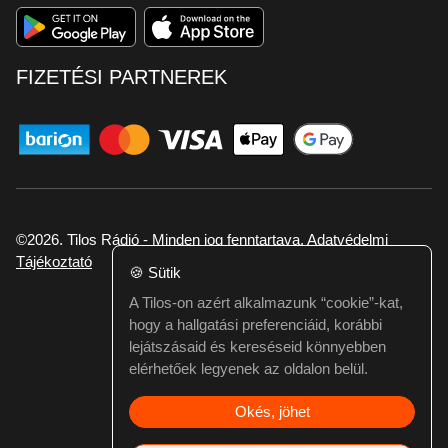
FIZETÉSI PARTNEREK
©2026. Tilos Rádió - Minden jog fenntartava.
Adatvédelmi
Tájékoztató
🍪
Sütik
A Tilos-on azért alkalmazunk “cookie”-kat,
Ha hibát találtál vagy kérdésed van itt jelezd:
hogy a hallgatási preferenciáid, korábbi
webmester@tilos.hu
lejátszásaid és kereséseid könnyebben
elérhetőek legyenek az oldalon belül.
Okés, jöhet