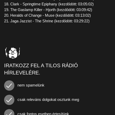
18. Clark - Springtime Epiphany (kezdődött: 03:05:02)
19. The Gaslamp Killer - Hjorth (kezdődött: 03:09:42)
20. Heralds of Change - Muse (kezdődött: 03:13:02)
21. Jaga Jazzist - The Shrine (kezdődött: 03:29:22)
IRATKOZZ FEL A TILOS RÁDIÓ
HÍRLEVELÉRE.
nem spamelünk
csak releváns dolgokat osztunk meg
csak fontos esetben értesítünk