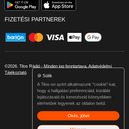
FIZETÉSI PARTNEREK
©2026. Tilos Rádió - Minden jog fenntartava.
Adatvédelmi
Tájékoztató
🍪
Sütik
A Tilos-on azért alkalmazunk “cookie”-kat,
Ha hibát találtál vagy kérdésed van itt jelezd:
hogy a hallgatási preferenciáid, korábbi
webmester@tilos.hu
lejátszásaid és kereséseid könnyebben
elérhetőek legyenek az oldalon belül.
Okés, jöhet