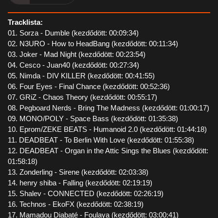
Tracklista:
01. Sorza - Dumble (kezdődött: 00:09:34)
02. N3URO - How to HeadBang (kezdődött: 00:11:34)
03. Joker - Mad Night (kezdődött: 00:23:54)
04. Cesco - Juan40 (kezdődött: 00:27:34)
05. Nimda - DIV KILLER (kezdődött: 00:41:55)
06. Four Eyes - Final Chance (kezdődött: 00:52:36)
07. GRiZ - Chaos Theory (kezdődött: 00:55:17)
08. Pegboard Nerds - Bring The Madness (kezdődött: 01:00:17)
09. MONO/POLY - Space Bass (kezdődött: 01:35:38)
10. Eprom/ZEKE BEATS - Humanoid 2.0 (kezdődött: 01:44:18)
11. DEADBEAT - To Berlin With Love (kezdődött: 01:55:38)
12. DEADBEAT - Organ in the Attic Sings the Blues (kezdődött:
01:58:18)
13. Zonderling - Sirene (kezdődött: 02:03:38)
14. henry shiba - Falling (kezdődött: 02:19:19)
15. Shalev - CONNECTED (kezdődött: 02:26:19)
16. Technos - EkoFX (kezdődött: 02:38:19)
17. Mamadou Diabaté - Foulaya (kezdődött: 03:00:41)