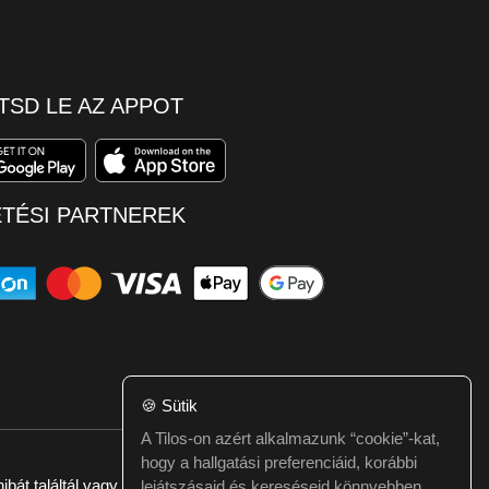
TSD LE AZ APPOT
ETÉSI PARTNEREK
🍪
Sütik
A Tilos-on azért alkalmazunk “cookie”-kat,
hogy a hallgatási preferenciáid, korábbi
ibát találtál vagy kérdésed van itt jelezd:
webmester@tilos.hu
lejátszásaid és kereséseid könnyebben