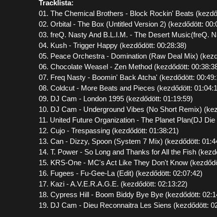
Tracklista:
01. The Chemical Brothers - Block Rockin' Beats (kezdő
02. Orbital - The Box (Untitled Version 2) (kezdődött: 00:
03. freQ. Nasty And B.L.I.M. - The Desert Music(freQ. N
04. Kush - Trigger Happy (kezdődött: 00:28:38)
05. Peace Orchestra - Domination (Raw Deal Mix) (kezd
06. Chocolate Weasel - Zen Method (kezdődött: 00:38:3
07. Freq Nasty - Boomin' Back Atcha' (kezdődött: 00:49:
08. Coldcut - More Beats and Pieces (kezdődött: 01:04:
09. DJ Cam - London 1995 (kezdődött: 01:19:59)
10. DJ Cam - Underground Vibes (No Short Remix) (kezd
11. United Future Organization - The Planet Plan(DJ Die
12. Cujo - Trespassing (kezdődött: 01:38:21)
13. Can - Dizzy, Spoon (System 7 Mix) (kezdődött: 01:4
14. T. Power - So Long and Thanks for All the Fish (kezd
15. KRS-One - MC's Act Like They Don't Know (kezdődöt
16. Fugees - Fu-Gee-La (Edit) (kezdődött: 02:07:42)
17. Kazi - A.V.E.R.A.G.E. (kezdődött: 02:13:22)
18. Cypress Hill - Boom Biddy Bye Bye (kezdődött: 02:1
19. DJ Cam - Dieu Reconnaitra Les Siens (kezdődött: 0