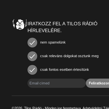
IRATKOZZ FEL A TILOS RÁDIÓ
HÍRLEVELÉRE.
nem spamelünk
csak releváns dolgokat osztunk meg
csak fontos esetben értesítünk
Feliratkoz
©2026. Tilos Rádió - Minden jog fenntartava.
Adatvédelmi Táj