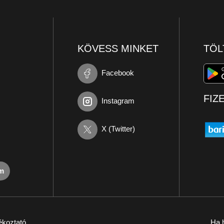
KÖVESS MINKET
TÖL
Facebook
FIZ
Instagram
X (Twitter)
om
ékoztató
Ha h