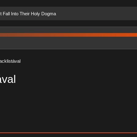
t Fall Into Their Holy Dogma
acklistával
ával