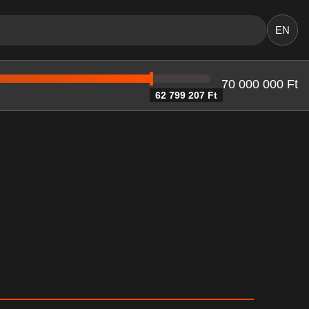
EN
70 000 000 Ft
62 799 207 Ft