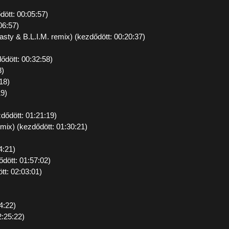
dött: 00:05:57)
06:57)
asty & B.L.I.M. remix) (kezdődött: 00:20:37)
ődött: 00:32:58)
8)
18)
19)
ődött: 01:21:19)
 mix) (kezdődött: 01:30:21)
4:21)
ődött: 01:57:02)
t: 02:03:01)
4:22)
2:25:22)