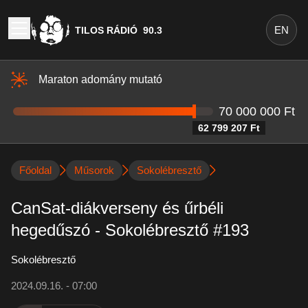
EN
TILOS RÁDIÓ
90.3
Maraton adomány mutató
70 000 000 Ft
62 799 207 Ft
Főoldal
Műsorok
Sokolébresztő
CanSat-diákverseny és űrbéli
hegedűszó - Sokolébresztő #193
Sokolébresztő
2024.09.16. - 07:00