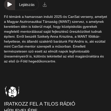
Lejátszás
Fő témánk a hamarosan induló 2025-ös CanSat verseny, amelyet
a Magyar Asztronautikai Társaság (MANT) szervez, s amelynek
keretében idén is kiderül majd, hogy középiskolás gyerekek
megfelelő mentorálással saját fejlesztésű űreszközöket tudnak
építeni. Erről beszélt Székely Anna Krisztina, a MANT főtitkár-
helyettese, és állandó szakértő barátunk Pál Andris is, aki ezúttal
mint CanSat-mentor szerepelt a műsorban. Emellett
természetesen szó esett az elmúlt napok legfontosabb
űreseményeiről is, különös tekintettel az első magánűrsétára és
az első űr-Föld hegedűkoncertre.
IRATKOZZ FEL A TILOS RÁDIÓ
HÍRLEVELÉRE.