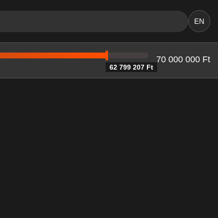
EN
70 000 000 Ft
62 799 207 Ft