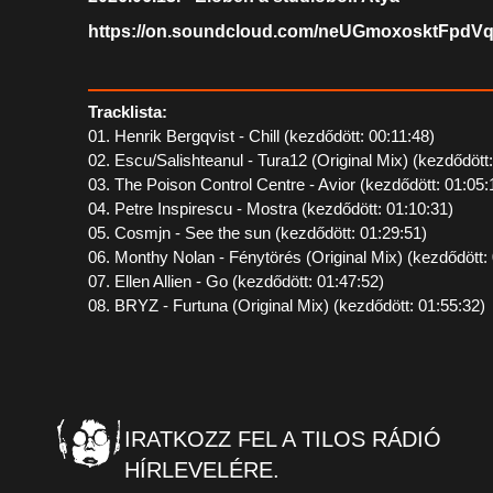
https://on.soundcloud.com/neUGmoxosktFpdV
Tracklista:
01. Henrik Bergqvist - Chill (kezdődött: 00:11:48)
02. Escu/Salishteanul - Tura12 (Original Mix) (kezdődött
03. The Poison Control Centre - Avior (kezdődött: 01:05:
04. Petre Inspirescu - Mostra (kezdődött: 01:10:31)
05. Cosmjn - See the sun (kezdődött: 01:29:51)
06. Monthy Nolan - Fénytörés (Original Mix) (kezdődött:
07. Ellen Allien - Go (kezdődött: 01:47:52)
08. BRYZ - Furtuna (Original Mix) (kezdődött: 01:55:32)
IRATKOZZ FEL A TILOS RÁDIÓ
HÍRLEVELÉRE.