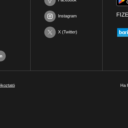
FIZ
Instagram
X (Twitter)
om
ékoztató
Ha h