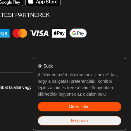
ETÉSI PARTNEREK
🍪
Sütik
A Tilos-on azért alkalmazunk “cookie”-kat,
hogy a hallgatási preferenciáid, korábbi
ibát találtál vagy kérdésed van itt jelezd:
webmester@tilos.hu
lejátszásaid és kereséseid könnyebben
elérhetőek legyenek az oldalon belül.
Okés, jöhet
Mégsem