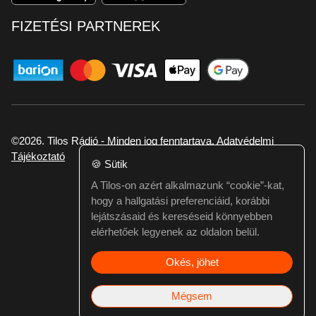
FIZETÉSI PARTNEREK
©2026. Tilos Rádió - Minden jog fenntartava.
Adatvédelmi
Tájékoztató
🍪
Sütik
A Tilos-on azért alkalmazunk “cookie”-kat,
Ha hibát találtál vagy kérdésed van itt jelezd:
hogy a hallgatási preferenciáid, korábbi
webmester@tilos.hu
lejátszásaid és kereséseid könnyebben
elérhetőek legyenek az oldalon belül.
Okés, jöhet
Mégsem