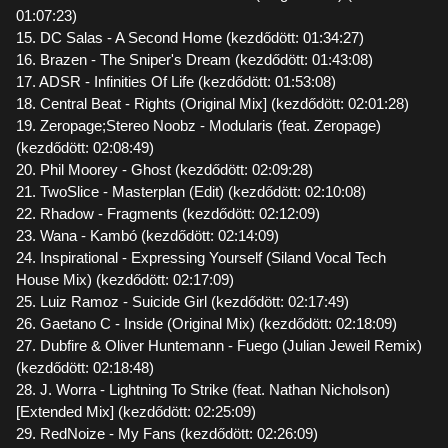
01:07:23)
15. DC Salas - A Second Home (kezdődött: 01:34:27)
16. Brazen - The Sniper's Dream (kezdődött: 01:43:08)
17. ADSR - Infinities Of Life (kezdődött: 01:53:08)
18. Central Beat - Rights (Original Mix] (kezdődött: 02:01:28)
19. Zeropage;Stereo Noobz - Modularis (feat. Zeropage)
(kezdődött: 02:08:49)
20. Phil Moorey - Ghost (kezdődött: 02:09:28)
21. TwoSlice - Masterplan (Edit) (kezdődött: 02:10:08)
22. Rhadow - Fragments (kezdődött: 02:12:09)
23. Wana - Kambó (kezdődött: 02:14:09)
24. Inspirational - Expressing Yourself (Siland Vocal Tech
House Mix) (kezdődött: 02:17:09)
25. Luiz Ramoz - Suicide Girl (kezdődött: 02:17:49)
26. Gaetano C - Inside (Original Mix) (kezdődött: 02:18:09)
27. Dubfire & Oliver Huntemann - Fuego (Julian Jeweil Remix)
(kezdődött: 02:18:48)
28. J. Worra - Lightning To Strike (feat. Nathan Nicholson)
[Extended Mix] (kezdődött: 02:25:09)
29. RedNoize - My Fans (kezdődött: 02:26:09)