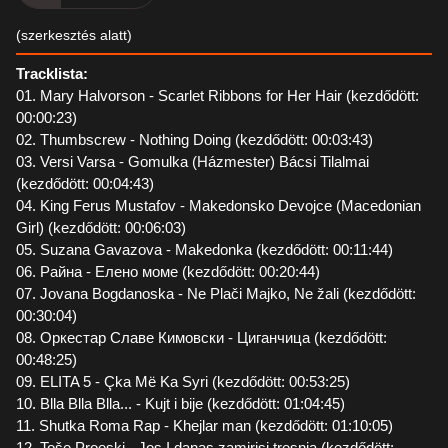
(szerkesztés alatt)
Tracklista:
01. Mary Halvorson - Scarlet Ribbons for Her Hair (kezdődött:
00:00:23)
02. Thumbscrew - Nothing Doing (kezdődött: 00:03:43)
03. Versi Varsa - Gomulka (Házmester) Bácsi Tilalmai
(kezdődött: 00:04:43)
04. King Ferus Mustafov - Makedonsko Devojce (Macedonian
Girl) (kezdődött: 00:06:03)
05. Suzana Gavazova - Makedonka (kezdődött: 00:11:44)
06. Райна - Елено моме (kezdődött: 00:20:44)
07. Jovana Bogdanoska - Ne Plači Majko, Ne žali (kezdődött:
00:30:04)
08. Оркестар Славе Кимовски - Циганчица (kezdődött:
00:48:25)
09. ELITA 5 - Çka Më Ka Syri (kezdődött: 00:53:25)
10. Blla Blla Blla... - Kujt i bije (kezdődött: 01:04:45)
11. Shutka Roma Rap - Khejlar man (kezdődött: 01:10:05)
12. Toše Proeski - Jos I danas zamirisi tresnja (kezdődött: