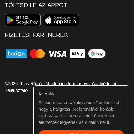
TÖLTSD LE AZ APPOT
FIZETÉSI PARTNEREK
©2026. Tilos Rádió - Minden jog fenntartava.
Adatvédelmi
Tájékoztató
🍪
Sütik
A Tilos-on azért alkalmazunk “cookie”-kat,
Ha hibát találtál vagy kérdésed van itt jelezd:
hogy a hallgatási preferenciáid, korábbi
webmester@tilos.hu
lejátszásaid és kereséseid könnyebben
elérhetőek legyenek az oldalon belül.