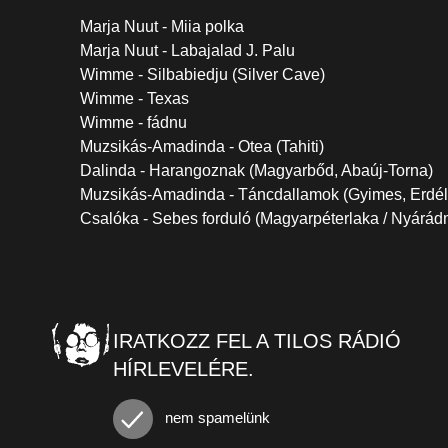
Marja Nuut - Miia polka
Marja Nuut - Labajalad J. Palu
Wimme - Silbabiedju (Silver Cave)
Wimme - Texas
Wimme - fádnu
Muzsikás-Amadinda - Otea (Tahiti)
Dalinda - Harangoznak (Magyarbőd, Abaúj-Torna)
Muzsikás-Amadinda - Táncdallamok (Gyimes, Erdél
Csalóka - Sebes forduló (Magyarpéterlaka / Nyárád
IRATKOZZ FEL A TILOS RÁDIÓ
HÍRLEVELÉRE.
nem spamelünk