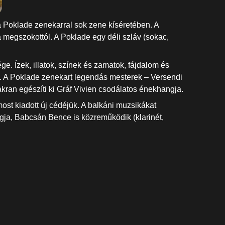
a Poklade zenekarral sok zene kíséretében. A
a megszokottól. A Poklade egy déli szláv (sokac,
. Ízek, illatok, színek és zamatok, fájdalom és
zás. A Poklade zenekart legendás mesterek – Versendi
kran egészíti ki Gráf Vivien csodálatos énekhangja.
ost kiadott új cédéjük. A balkáni muzsikákat
gja, Babcsán Bence is közreműködik (klarinét,