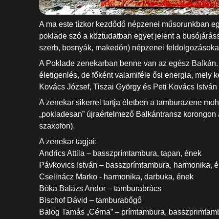
A ma este tízkor kezdődő népzenei műsorunkban egy 
poklade szó a köztudatban egyet jelent a busójárássa
szerb, bosnyák, makedón) népzenei feldolgozásokat
A Poklade zenekarban benne van az egész Balkán. A 
életigenlés, de főként valamiféle ősi energia, mely
Kovács József, Tiszai György és Peti Kovács István 
A zenekar sikerrel tartja életben a tamburazene moh
„pokladesan” újraértelmező Balkántransz korongon a
szaxofon).
A zenekar tagjai:
Andrics Attila – basszprímtambura, tapan, ének
Pávkovics István – basszprímtambura, harmonika, 
Cselinácz Marko - harmonika, darbuka, ének
Bóka Balázs Andor – tamburabrács
Bischof Dávid – tamburabőgő
Balog Tamás „Cérna” – prímtambura, basszprimtam