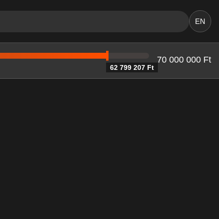
EN
70 000 000 Ft
62 799 207 Ft