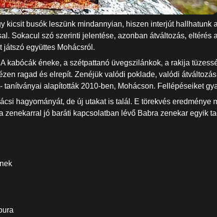
kicsit busók leszünk mindannyian, hiszen interjút hallhatunk 
l. Sokacul szó szerinti jelentése, azonban átváltozás, eltérés 
 játszó együttes Mohácsról.
kabócák éneke, a szétpattanó üvegszilánkok, a rakija tüzessége
 kézen ragad és elrepít. Zenéjük valódi poklade, valódi átválto
- tanítványai alapították 2010-ben, Mohácson. Fellépéseiket gya
ácsi hagyományát, de új utakat is talál. E törekvés eredménye m
 zenekarral jó baráti kapcsolatban lévő Babra zenekar egyik ta
ének
bura