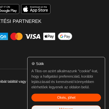
ETÉSI PARTNEREK
🍪
Sütik
A Tilos-on azért alkalmazunk “cookie”-kat,
hogy a hallgatási preferenciáid, korábbi
ibát találtál vagy kérdésed van itt jelezd:
webmester@tilos.hu
lejátszásaid és kereséseid könnyebben
elérhetőek legyenek az oldalon belül.
Okés, jöhet