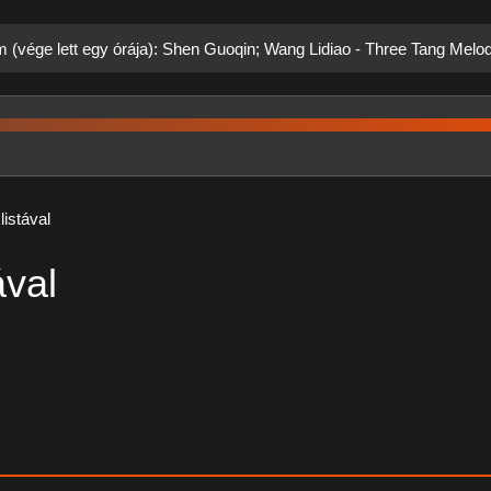
m (vége lett egy órája): Shen Guoqin; Wang Lidiao - Three Tang Melo
listával
ával