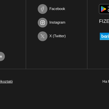
Facebook
FIZ
Instagram
X (Twitter)
om
ékoztató
Ha h