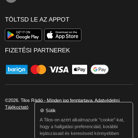
TÖLTSD LE AZ APPOT
FIZETÉSI PARTNEREK
©2026. Tilos Rádió - Minden jog fenntartava.
Adatvédelmi
Tájékoztató
🍪
Sütik
A Tilos-on azért alkalmazunk “cookie”-kat,
Ha hibát találtál vagy kérdésed van itt jelezd:
hogy a hallgatási preferenciáid, korábbi
webmester@tilos.hu
lejátszásaid és kereséseid könnyebben