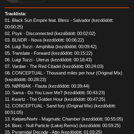
Tracklista:
01. Black Sun Empire feat. Bless - Salvador (kezdődött:
00:00:25)
02. Psyk - Disconnected (kezdődött: 00:02:02)
03. BLNDR - Nova (kezdődött: 00:06:22)
04. Luigi Tozzi - Amphibia (kezdődött: 00:09:42)
05. Translate - Forward (kezdődött: 00:15:22)
06. Luigi Tozzi - Uterus (kezdődött: 00:18:43)
07. Vardae - The Red Citadel (kezdődött: 00:24:03)
08. CONCEPTUAL - Thousand miles per hour (Original Mix)
(kezdődött: 00:28:23)
09. NØRBAK - Flauta (kezdődött: 00:39:44)
10. Sama - Do You Love Me? (kezdődött: 00:43:23)
11. Kwartz - The Golden Hour (kezdődött: 00:47:25)
12. CONCEPTUAL - Sand fury (Original Mix) (kezdődött:
00:51:05)
13. Kølpøs/Nwhr - Magmatic Chamber (kezdődött: 00:55:05)
14. Biorc - Null Particle (Lakej Remix) (kezdődött: 00:59:25)
15. Pyramidal Decode - Atto (kezdődött: 01:03:25)