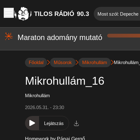
TILOS RÁDIÓ
90.3
Most szól: Depeche
Maraton adomány mutató
Főoldal
Műsorok
Mikrohullám
Mikrohullám
Mikrohullám_16
Mikrohullám
2026.05.31. - 23:30
Lejátszás
Homework by Pápai Gergő