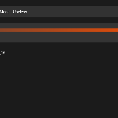
 Mode - Useless
_16