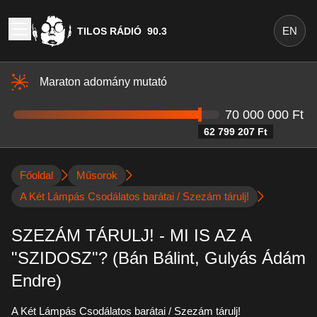
EN
TILOS RÁDIÓ
90.3
Maraton adomány mutató
70 000 000 Ft
62 799 207 Ft
Főoldal
Műsorok
A Két Lámpás Csodálatos barátai / Szezám tárulj!
SZEZÁM TÁRULJ! - MI IS AZ A
"SZIDOSZ"? (Bán Bálint, Gulyás Ádám
Endre)
A Két Lámpás Csodálatos barátai / Szezám tárulj!