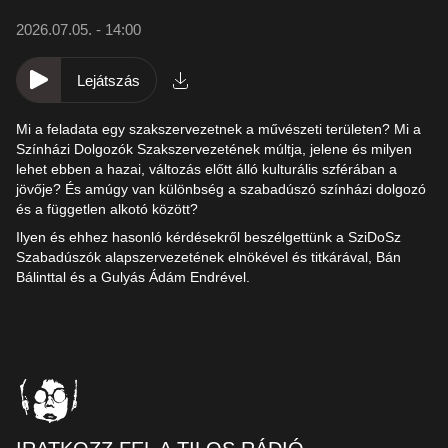
2026.07.05. - 14:00
Lejátszás
Mi a feladata egy szakszervezetnek a művészeti területen? Mi a
Színházi Dolgozók Szakszervezetének múltja, jelene és milyen
lehet ebben a hazai, változás előtt álló kulturális szférában a
jövője? És amúgy van különbség a szabadúszó színházi dolgozó
és a független alkotó között?
Ilyen és ehhez hasonló kérdésekről beszélgettünk a SziDoSz
Szabadúszók alapszervezetének elnökével és titkárával, Bán
Bálinttal és a Gulyás Ádám Endrével.