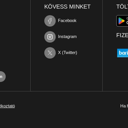
KÖVESS MINKET
TÖL
Facebook
FIZ
Instagram
X (Twitter)
om
ékoztató
Ha h