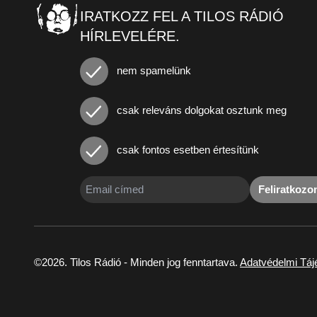
IRATKOZZ FEL A TILOS RÁDIÓ
HÍRLEVELÉRE.
nem spamelünk
csak releváns dolgokat osztunk meg
csak fontos esetben értesítünk
Feliratkoz
©2026. Tilos Rádió - Minden jog fenntartava.
Adatvédelmi Táj