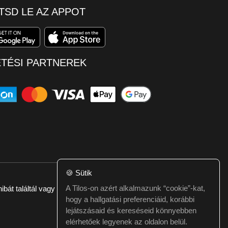
TSD LE AZ APPOT
ETÉSI PARTNEREK
🍪
Sütik
A Tilos-on azért alkalmazunk “cookie”-kat,
ibát találtál vagy kérdésed van itt jelezd:
webmester@tilos.hu
hogy a hallgatási preferenciáid, korábbi
lejátszásaid és kereséseid könnyebben
elérhetőek legyenek az oldalon belül.