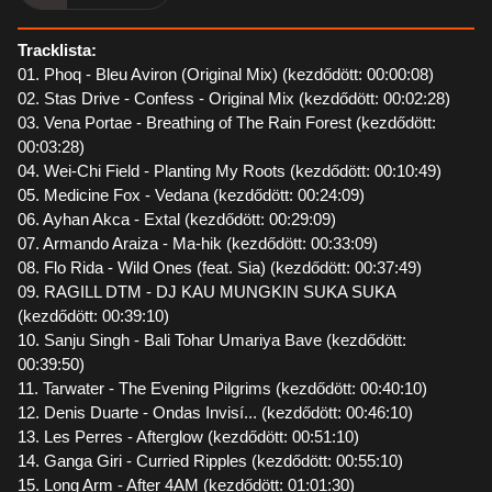
Tracklista:
01. Phoq - Bleu Aviron (Original Mix) (kezdődött: 00:00:08)
02. Stas Drive - Confess - Original Mix (kezdődött: 00:02:28)
03. Vena Portae - Breathing of The Rain Forest (kezdődött:
00:03:28)
04. Wei-Chi Field - Planting My Roots (kezdődött: 00:10:49)
05. Medicine Fox - Vedana (kezdődött: 00:24:09)
06. Ayhan Akca - Extal (kezdődött: 00:29:09)
07. Armando Araiza - Ma-hik (kezdődött: 00:33:09)
08. Flo Rida - Wild Ones (feat. Sia) (kezdődött: 00:37:49)
09. RAGILL DTM - DJ KAU MUNGKIN SUKA SUKA
(kezdődött: 00:39:10)
10. Sanju Singh - Bali Tohar Umariya Bave (kezdődött:
00:39:50)
11. Tarwater - The Evening Pilgrims (kezdődött: 00:40:10)
12. Denis Duarte - Ondas Invisí... (kezdődött: 00:46:10)
13. Les Perres - Afterglow (kezdődött: 00:51:10)
14. Ganga Giri - Curried Ripples (kezdődött: 00:55:10)
15. Long Arm - After 4AM (kezdődött: 01:01:30)