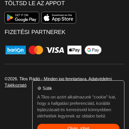
TÖLTSD LE AZ APPOT
FIZETÉSI PARTNEREK
©2026. Tilos Rádió - Minden jog fenntartava.
Adatvédelmi
Tájékoztató
🍪
Sütik
A Tilos-on azért alkalmazunk “cookie”-kat,
Ha hibát találtál vagy kérdésed van itt jelezd:
hogy a hallgatási preferenciáid, korábbi
webmester@tilos.hu
lejátszásaid és kereséseid könnyebben
elérhetőek legyenek az oldalon belül.
Okés, jöhet