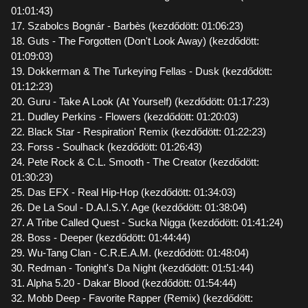
01:01:43)
17. Szabolcs Bognár - Barbès (kezdődött: 01:06:23)
18. Guts - The Forgotten (Don't Look Away) (kezdődött:
01:09:03)
19. Dokkerman & The Turkeying Fellas - Dusk (kezdődött:
01:12:23)
20. Guru - Take A Look (At Yourself) (kezdődött: 01:17:23)
21. Dudley Perkins - Flowers (kezdődött: 01:20:03)
22. Black Star - Respiration' Remix (kezdődött: 01:22:23)
23. Forss - Soulhack (kezdődött: 01:26:43)
24. Pete Rock & C.L. Smooth - The Creator (kezdődött:
01:30:23)
25. Das EFX - Real Hip-Hop (kezdődött: 01:34:03)
26. De La Soul - D.A.I.S.Y. Age (kezdődött: 01:38:04)
27. A Tribe Called Quest - Sucka Nigga (kezdődött: 01:41:24)
28. Boss - Deeper (kezdődött: 01:44:44)
29. Wu-Tang Clan - C.R.E.A.M. (kezdődött: 01:48:04)
30. Redman - Tonight's Da Night (kezdődött: 01:51:44)
31. Alpha 5.20 - Dakar Blood (kezdődött: 01:54:44)
32. Mobb Deep - Favorite Rapper (Remix) (kezdődött: