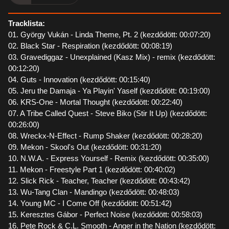
Tracklista:
01. György Vukán - Linda Theme, Pt. 2 (kezdődött: 00:07:20)
02. Black Star - Respiration (kezdődött: 00:08:19)
03. Gravediggaz - Unexplained (Kasz Mix) - remix (kezdődött:
00:12:20)
04. Guts - Innovation (kezdődött: 00:15:40)
05. Jeru the Damaja - Ya Playin' Yaself (kezdődött: 00:19:00)
06. KRS-One - Mortal Thought (kezdődött: 00:22:40)
07. A Tribe Called Quest - Steve Biko (Stir It Up) (kezdődött:
00:26:00)
08. Wreckx-N-Effect - Rump Shaker (kezdődött: 00:28:20)
09. Mekon - Skool's Out (kezdődött: 00:31:20)
10. N.W.A. - Express Yourself - Remix (kezdődött: 00:35:00)
11. Mekon - Freestyle Part 1 (kezdődött: 00:40:02)
12. Slick Rick - Teacher, Teacher (kezdődött: 00:43:42)
13. Wu-Tang Clan - Mandingo (kezdődött: 00:48:03)
14. Young MC - I Come Off (kezdődött: 00:51:42)
15. Keresztes Gábor - Perfect Noise (kezdődött: 00:58:03)
16. Pete Rock & C.L. Smooth - Anger in the Nation (kezdődött: