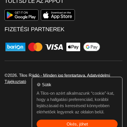
TÖLTSD LE AZ APPOT
FIZETÉSI PARTNEREK
©2026. Tilos Rádió - Minden jog fenntartava.
Adatvédelmi
Tájékoztató
🍪
Sütik
A Tilos-on azért alkalmazunk “cookie”-kat,
Ha hibát találtál vagy kérdésed van itt jelezd:
hogy a hallgatási preferenciáid, korábbi
webmester@tilos.hu
lejátszásaid és kereséseid könnyebben
elérhetőek legyenek az oldalon belül.
Okés, jöhet