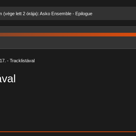
m (vége lett 2 órája): Asko Ensemble - Epilogue
7. - Tracklistával
ával