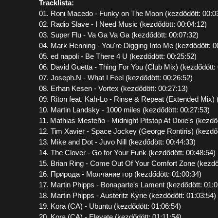
Tracklista:
01. Roni Macedo - Funky on The Moon (kezdődött: 00:0
02. Radio Slave - I Need Music (kezdődött: 00:04:12)
03. Super Flu - Va Ga Va Ga (kezdődött: 00:07:32)
04. Mark Henning - You're Digging Into Me (kezdődött: 0
05. ed napoli - Be There 4 U (kezdődött: 00:25:52)
06. David Guetta - Thing For You (Club Mix) (kezdődött:
07. Joseph.N - What I Feel (kezdődött: 00:26:52)
08. Erhan Kesen - Vortex (kezdődött: 00:27:13)
09. Riton feat. Kah-Lo - Rinse & Repeat (Extended Mix) 
10. Martin Landsky - 1000 miles (kezdődött: 00:27:53)
11. Mathias Mesteño - Midnight Pitstop At Dixie's (kezdő
12. Tim Xavier - Space Jockey (George Rontiris) (kezdőd
13. Mike and Dot - Juvo Nill (kezdődött: 00:44:33)
14. The Clover - Go for Your Funk (kezdődött: 00:48:54)
15. Brian Ring - Come Out Of Your Comfort Zone (kezdőd
16. Природа - Молчание гор (kezdődött: 01:00:34)
17. Martin Phipps - Bonaparte's Lament (kezdődött: 01:0
18. Martin Phipps - Austeritz Kyrie (kezdődött: 01:03:54)
19. Kora (CA) - Ubuntu (kezdődött: 01:06:54)
20. Kora (CA) - Elevate (kezdődött: 01:11:54)