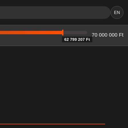
EN
70 000 000 Ft
62 799 207 Ft