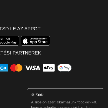
TSD LE AZ APPOT
ETÉSI PARTNEREK
🍪
Sütik
A Tilos-on azért alkalmazunk “cookie”-kat,
hogy a hallgatási preferenciáid, korábbi