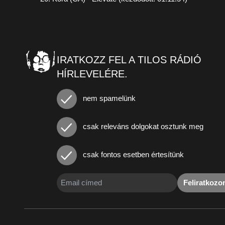
IRATKOZZ FEL A TILOS RÁDIÓ
HÍRLEVELÉRE.
nem spamelünk
csak releváns dolgokat osztunk meg
csak fontos esetben értesítünk
Feliratkoz