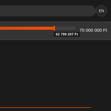
EN
70 000 000 Ft
62 799 207 Ft