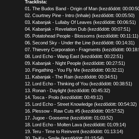
Tracklista:
01. The Budos Band - Origin of Man (kezdődött: 00:00:5
02. Courtney Pine - Intro (Inhale) (kezdődött: 00:05:50)
03. Kabanjak - Lullaby Of Leaves (kezdődött: 00:06:51)
04. Kabanjak - Revelation Dub (kezdődött: 00:07:51)
05. Potatohead People - Blossoms (kezdődött: 00:11:11)
06. Second Sky - Under the Line (kezdődött: 00:14:31)
07. Thievery Corporation - Fragments (kezdődött: 00:18:
08. Lord Echo - Wang East (kezdődött: 00:22:51)
09. Kabanjak - Night People (kezdődött: 00:27:51)
10. Fingathing - You Fly Me (kezdődött: 00:32:11)
11. Kabanjak - The Rain (kezdődött: 00:34:51)
12. Lord Echo - Thinking of You (kezdődött: 00:38:51)
13. Ronan - Daylight (kezdődött: 00:45:32)
14. Tosca - Prolo (kezdődött: 00:49:12)
15. Lord Echo - Street Knowledge (kezdődött: 00:54:32)
16. Plessow - Raw Cuts #5 (kezdődött: 00:57:52)
17. Jugoe - Gooseme (kezdődött: 01:03:52)
18. Lord Echo - Molten Lava (kezdődött: 01:09:14)
19. Teru - Time to Reinvent (kezdődött: 01:13:14)
20. Ta-Ku - Smile (kezdődött: 01:15:54)